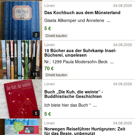
Lünen
04.08.2026
Das Kochbuch aus dem Münsterland
Gisela Allkemper und Annelene
...
5 €
2
Direkt kaufen
Lünen
04.08.2026
10 Bücher aus der Suhrkamp Insel-
Bücherei, ungelesen
Nr.: 1299 Paula Modersohn-Beck
...
70 €
11
Direkt kaufen
Lünen
04.08.2026
Buch „Die Kuh, die weinte“ -
Buddhistische Geschichten
Ich biete hier das Buch "
...
5
5 €
Lünen
04.08.2026
Norwegen Reiseführer Hurtigruten: Zeit
für das Beste. unbenutzt