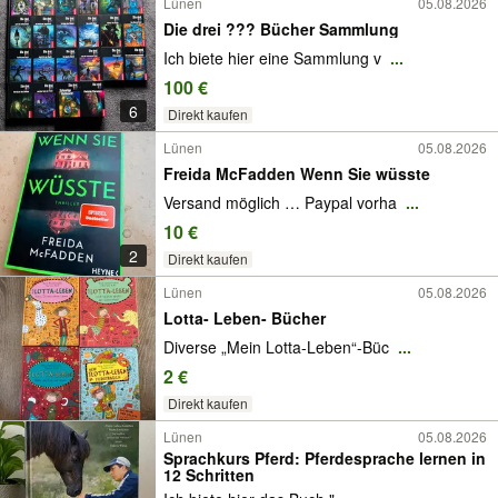
Lünen
05.08.2026
Die drei ??? Bücher Sammlung
Ich biete hier eine Sammlung v
...
100 €
6
Direkt kaufen
Lünen
05.08.2026
Freida McFadden Wenn Sie wüsste
Versand möglich … Paypal vorha
...
10 €
2
Direkt kaufen
Lünen
05.08.2026
Lotta- Leben- Bücher
Diverse „Mein Lotta-Leben“-Büc
...
2 €
Direkt kaufen
Lünen
05.08.2026
Sprachkurs Pferd: Pferdesprache lernen in
12 Schritten