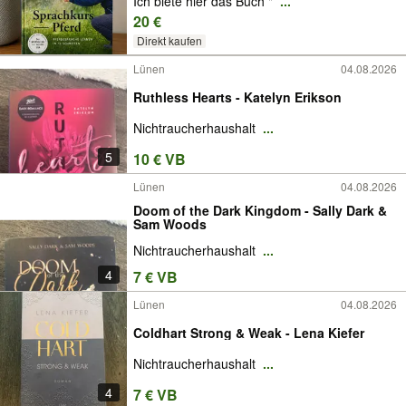
Ich biete hier das Buch "
...
20 €
Direkt kaufen
Lünen
04.08.2026
Ruthless Hearts - Katelyn Erikson
Nichtraucherhaushalt
...
5
10 € VB
Lünen
04.08.2026
Doom of the Dark Kingdom - Sally Dark &
Sam Woods
Nichtraucherhaushalt
...
4
7 € VB
Lünen
04.08.2026
Coldhart Strong & Weak - Lena Kiefer
Nichtraucherhaushalt
...
4
7 € VB