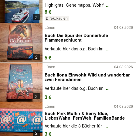
Highlights, Geheimtipps, Wohlf
...
8 €
2
Direkt kaufen
Lünen
04.08.2026
Buch Die Spur der Donnerhufe
Flammenschlucht
Verkaufe hier das o.g. Buch im
...
2
5 €
Lünen
04.08.2026
Buch Ilona Einwohlt Wild und wunderbar,
zwei Freundinnen
Verkaufe hier das o.g. Buch im
...
2
3 €
Lünen
04.08.2026
Buch Pink Muffin & Berry Blue,
LiebesWahn, FernWeh, FamilienBande
Verkaufe hier die 3 Bücher für
...
2
3 €