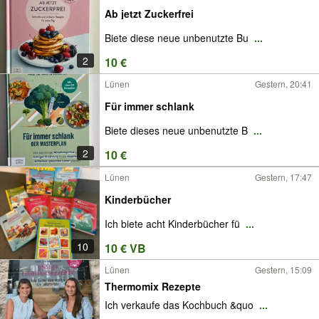
Ab jetzt Zuckerfrei
Biete diese neue unbenutzte Bu
...
2
10 €
Lünen
Gestern, 20:41
Für immer schlank
Biete dieses neue unbenutzte B
...
2
10 €
Lünen
Gestern, 17:47
Kinderbücher
Ich biete acht Kinderbücher fü
...
10
10 € VB
Lünen
Gestern, 15:09
Thermomix Rezepte
Ich verkaufe das Kochbuch &quo
...