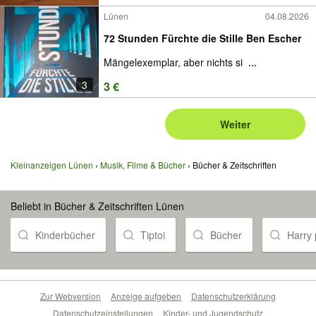
Lünen
04.08.2026
72 Stunden Fürchte die Stille Ben Escher
Mängelexemplar, aber nichts si
...
3
3 €
Weiter
Kleinanzeigen Lünen
Musik, Filme & Bücher
Bücher & Zeitschriften
Beliebt in Bücher & Zeitschriften Lünen
Kinderbücher
Tiptoi
Bücher
Harry 
Zur Webversion
Anzeige aufgeben
Datenschutzerklärung
Datenschutzeinstellungen
Kinder- und Jugendschutz