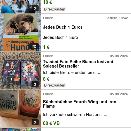
10 €
2
Direkt kaufen
Lünen
Gestern, 13:42
Jedes Buch 1 Euro!
Jedes Buch 1 Euro
20
1 €
Lünen
05.08.2026
Twisted Fate Reihe Bianca Iosivoni -
Spiegel Bestseller
Ich biete hier die ersten beid
...
8 €
3
Direkt kaufen
Lünen
05.08.2026
Bücherbüchse Fourth Wing und Iron
Flame
Ich verkaufe schweren Herzens
...
2
80 € VB