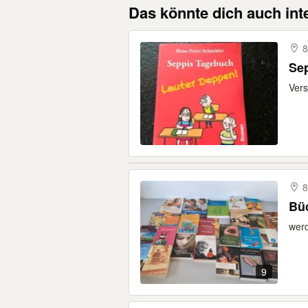
Das könnte dich auch int
8
Se
Vers
8
Bü
werd
9