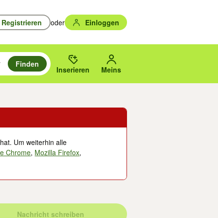
Registrieren
oder
Einloggen
Finden
en durchsuchen und mit Eingabetaste auswählen.
n um zu suchen, oder Vorschläge mit den Pfeiltasten nach oben/unten
des gewählten Orts oder PLZ.
Inserieren
Meins
hat. Um weiterhin alle
le Chrome
,
Mozilla Firefox
,
Nachricht schreiben