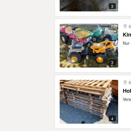
3
8
Nur 
3
8
Hol
Vers
4