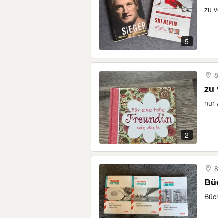
zu 
5
8
zu 
nur
2
8
Bü
Büch