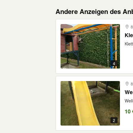
Andere Anzeigen des Anb
8
Kle
Klet
4
8
Wel
Well
10 
2