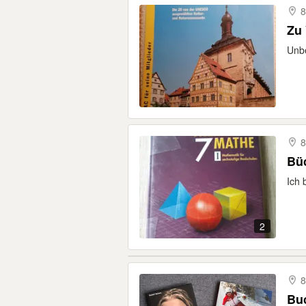
8
Zu
Unbe
8
Bü
Ich 
2
8
Buc