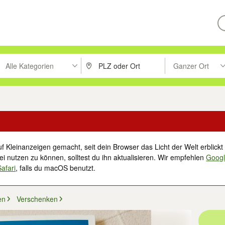
Alle Kategorien
Ganzer Ort
ken um zu suchen, oder Vorschläge mit den Pfeiltasten nach oben/unt
PLZ oder Ort eingeben. Eingabetaste drücke
Suche im Umkreis 
f Kleinanzeigen gemacht, seit dein Browser das Licht der Welt erblickt 
i nutzen zu können, solltest du ihn aktualisieren. Wir empfehlen
Goog
Safari
, falls du macOS benutzt.
en
Verschenken