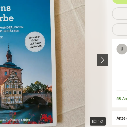
U
58 An
Anzei
1
/2