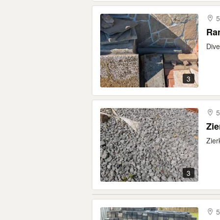
5
Ra
Dive
3
5
Zie
Zier
3
5