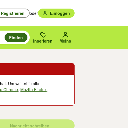
Registrieren
oder
Einloggen
Finden
en durchsuchen und mit Eingabetaste auswählen.
n um zu suchen, oder Vorschläge mit den Pfeiltasten nach oben/unten
des gewählten Orts oder PLZ.
Inserieren
Meins
hat. Um weiterhin alle
le Chrome
,
Mozilla Firefox
,
Nachricht schreiben