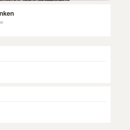
enken
en