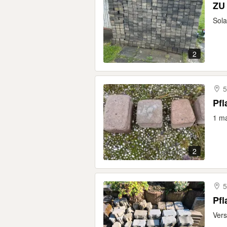
ZU
Sola
2
5
Pfl
1 ma
2
5
Pfl
Vers