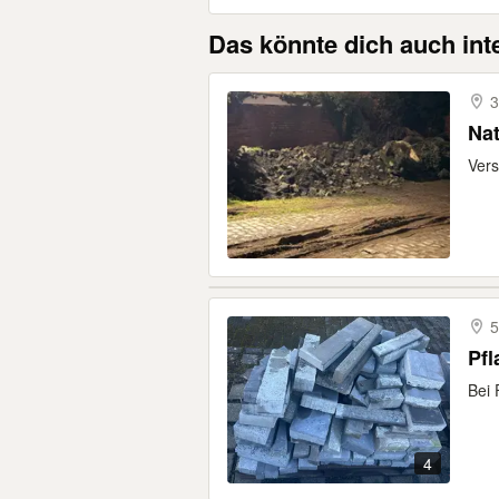
Das könnte dich auch int
3
Nat
Ver
5
Pfl
Bei 
4