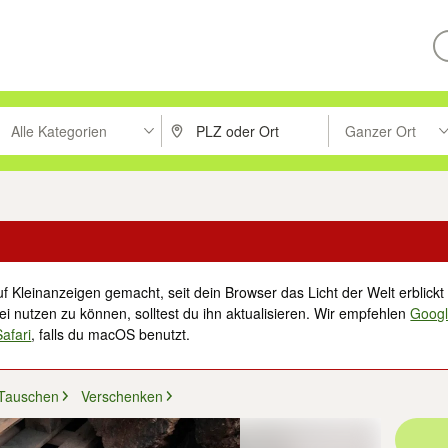
Alle Kategorien
Ganzer Ort
ken um zu suchen, oder Vorschläge mit den Pfeiltasten nach oben/unt
PLZ oder Ort eingeben. Eingabetaste drücke
Suche im Umkreis 
f Kleinanzeigen gemacht, seit dein Browser das Licht der Welt erblickt 
i nutzen zu können, solltest du ihn aktualisieren. Wir empfehlen
Goog
Safari
, falls du macOS benutzt.
 Tauschen
Verschenken