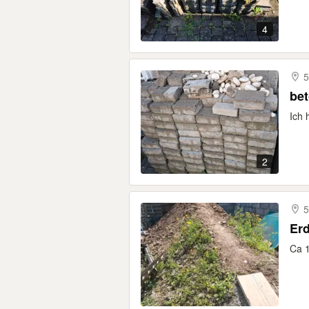
4
5
bet
Ich 
2
5
Er
Ca 1