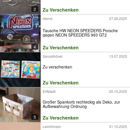
2
Zu Verschenken
Herne
27.06.2025
Tausche HW NEON SPEEDERS Porsche
gegen NEON SPEEDERS 993 GT2
4
Zu Verschenken
Sprockhövel
13.07.2025
Zu verschenken
Zu Verschenken
Erftstadt
20.10.2025
Großer Spankorb rechteckig als Deko, zur
Aufbewahrung Ordnung
5
Zu Verschenken
Leichlingen
31.10.2025