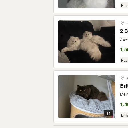
Hau
4
2 B
Zwei
1.5
Hau
3
Bri
Mein
1.4
11
Brit