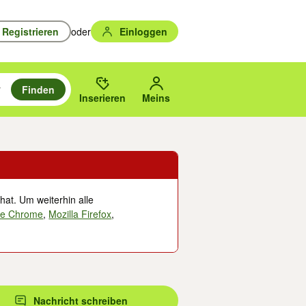
Registrieren
oder
Einloggen
Finden
en durchsuchen und mit Eingabetaste auswählen.
n um zu suchen, oder Vorschläge mit den Pfeiltasten nach oben/unten
des gewählten Orts oder PLZ.
Inserieren
Meins
hat. Um weiterhin alle
le Chrome
,
Mozilla Firefox
,
Nachricht schreiben