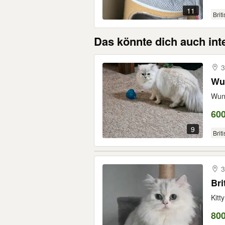
11
Brit
Das könnte dich auch int
3
Wu
Wund
60
9
Brit
3
Bri
Kitt
80