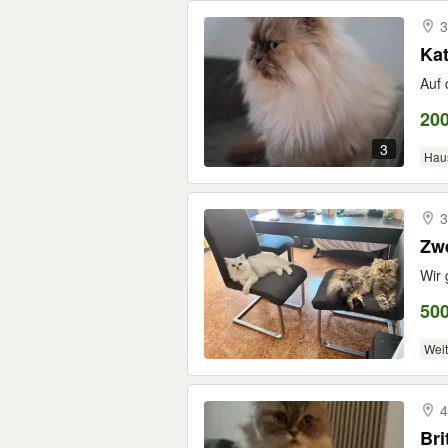
3
Ka
Auf 
200
3
Hau
3
Zwe
Wir 
50
Weit
4
Bri