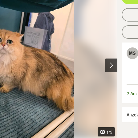
MS
2 Anz
Anzei
1
/9