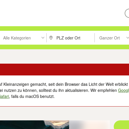
Alle Kategorien
Ganzer Ort
ken um zu suchen, oder Vorschläge mit den Pfeiltasten nach oben/unt
PLZ oder Ort eingeben. Eingabetaste drücke
Suche im Umkreis 
f Kleinanzeigen gemacht, seit dein Browser das Licht der Welt erblickt 
i nutzen zu können, solltest du ihn aktualisieren. Wir empfehlen
Goog
Safari
, falls du macOS benutzt.