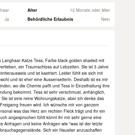
zhaar
Alter
12 Monate oder älter
Ja
Behördliche Erlaubnis
Nein
sch Langhaar Katze Tess, Farbe black golden shaded mit
lieben, ein Traumschloss auf Lebzeiten. Sie ist 3 Jahre
imtierausweis und ist kastriert. Leider fühlt sie sich mit
wohl und ist eher eine Aussenseiterin. Deshalb ist es mir
nden, wo die Chemie paßt und Tess in Einzelhaltung ihre
ndung bekommt. Tess ist sehr verschmust, anhänglich,
. Sie ist eine reine Wohnungskatze, aber ich denke das
n Freigamg freuen wird. Ich wünsche mir von ganzem
ersonal was das Herz am rechten Fleck trägt und ihr ein
 euch angesprochen fühlt könnt ihr mir sehr gerne eine
fte Anfragen und keine Anfragen wie "was ist der letzte
ebrauchsgegenstände. Sich ein Haustier anzuschaffen