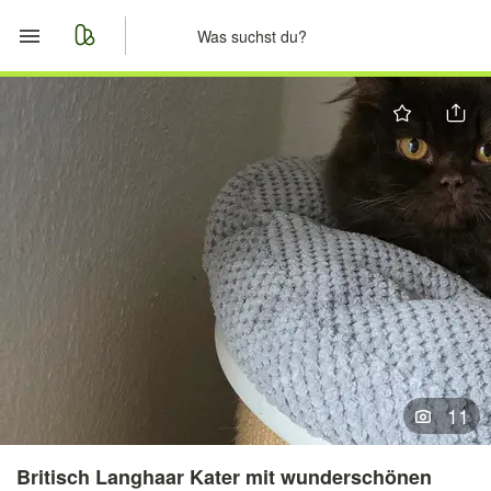
Start
Merkliste
Nachrichten
Anzeige aufgeben
11
Britisch Langhaar Kater mit wunderschönen