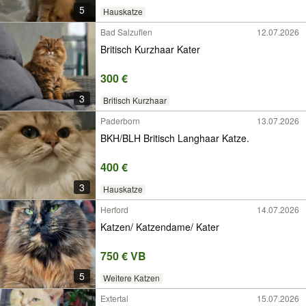
5
Hauskatze
Bad Salzuflen
12.07.2026
Britisch Kurzhaar Kater
300 €
3
Britisch Kurzhaar
Paderborn
13.07.2026
BKH/BLH Britisch Langhaar Katze.
400 €
3
Hauskatze
Herford
14.07.2026
Katzen/ Katzendame/ Kater
750 € VB
5
Weitere Katzen
Extertal
15.07.2026