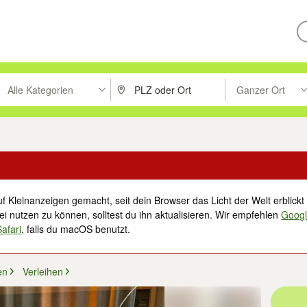
Alle Kategorien
Ganzer Ort
ken um zu suchen, oder Vorschläge mit den Pfeiltasten nach oben/unt
PLZ oder Ort eingeben. Eingabetaste drücke
Suche im Umkreis 
f Kleinanzeigen gemacht, seit dein Browser das Licht der Welt erblickt 
i nutzen zu können, solltest du ihn aktualisieren. Wir empfehlen
Goog
Safari
, falls du macOS benutzt.
en
Verleihen