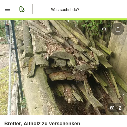
Start
Merkliste
Nachrichten
Anzeige aufgeben
2
Bretter, Altholz zu verschenken