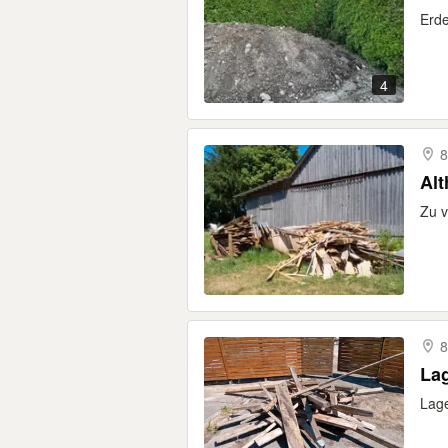
Erde
4
8
Alt
Zu v
Lag
Lage