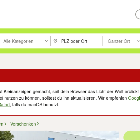
Alle Kategorien
Ganzer Ort
ken um zu suchen, oder Vorschläge mit den Pfeiltasten nach oben/unt
PLZ oder Ort eingeben. Eingabetaste drücke
Suche im Umkreis 
f Kleinanzeigen gemacht, seit dein Browser das Licht der Welt erblickt 
i nutzen zu können, solltest du ihn aktualisieren. Wir empfehlen
Goog
Safari
, falls du macOS benutzt.
en
Verschenken