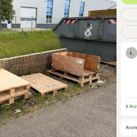
L
8 Anz
Anzei