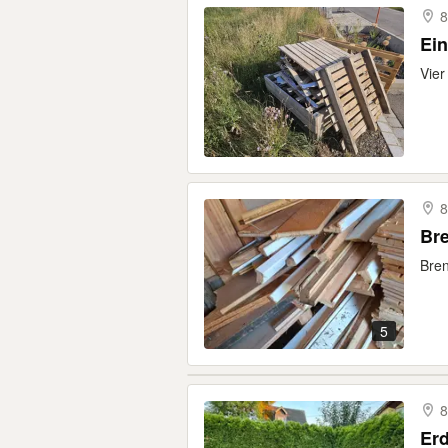
8
Ei
Vier
Br
Bren
5
8
Er