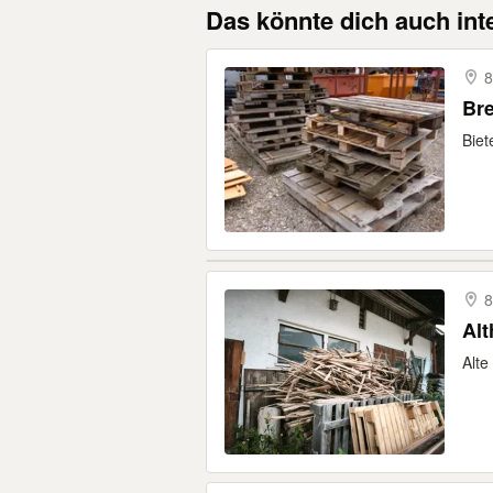
Das könnte dich auch int
8
Br
Biet
8
Alt
Alte