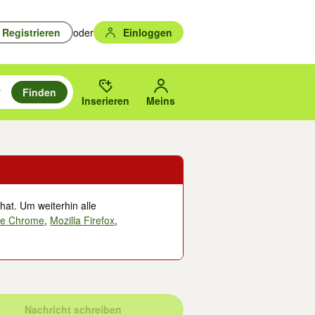
Registrieren
oder
Einloggen
Finden
en durchsuchen und mit Eingabetaste auswählen.
n um zu suchen, oder Vorschläge mit den Pfeiltasten nach oben/unten
des gewählten Orts oder PLZ.
Inserieren
Meins
hat. Um weiterhin alle
le Chrome
,
Mozilla Firefox
,
Nachricht schreiben