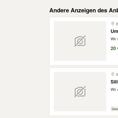
Andere Anzeigen des Anb
8
Um
Wir 
20 
8
Sil
Wir 
Ges