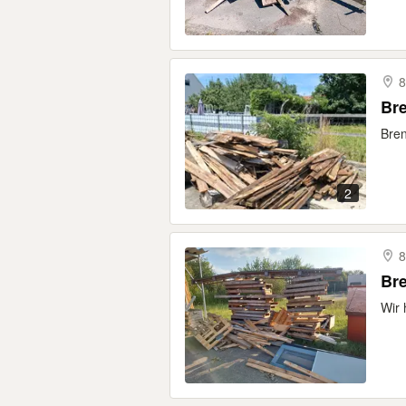
8
Br
Bren
2
Br
Wir 