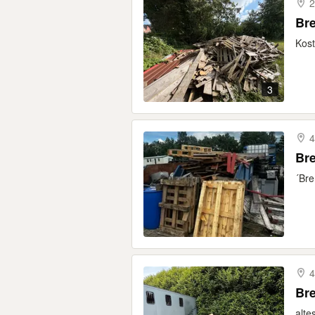
2
Bre
Kost
3
4
Br
´Bre
4
Br
alte