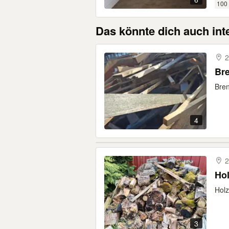
100
Das könnte dich auch int
2
Bren
4
2
Ho
Holz
3