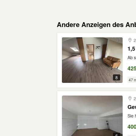
Andere Anzeigen des Anb
2
1,
Ab s
425
8
47 
2
Ge
Sie 
400
6