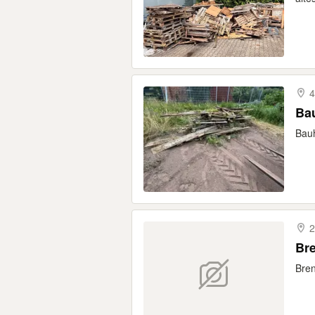
4
Bau
Bauh
2
Bre
Bren