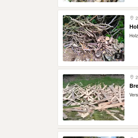
2
Ho
Holz
2
2
Br
Vers