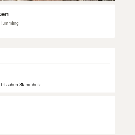
ken
 Hümmling
h bisschen Stammholz