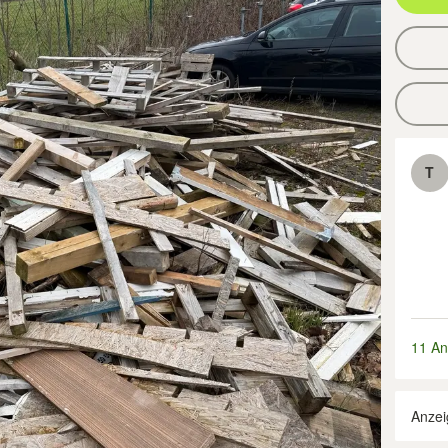
T
11 An
Anzei