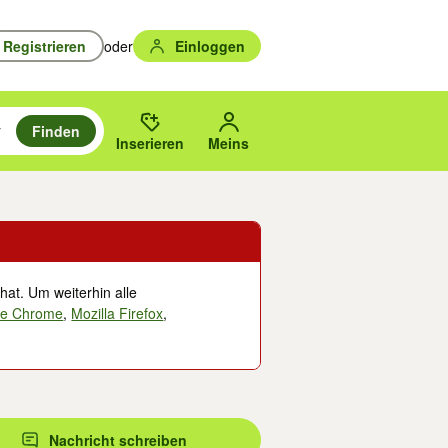
Registrieren
oder
Einloggen
Finden
en durchsuchen und mit Eingabetaste auswählen.
n um zu suchen, oder Vorschläge mit den Pfeiltasten nach oben/unten
des gewählten Orts oder PLZ.
Inserieren
Meins
hat. Um weiterhin alle
le Chrome
,
Mozilla Firefox
,
Nachricht schreiben