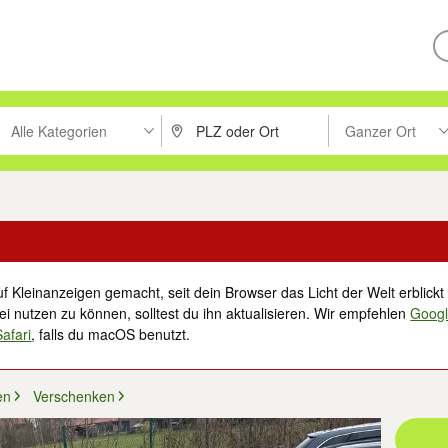
Alle Kategorien
Ganzer Ort
ken um zu suchen, oder Vorschläge mit den Pfeiltasten nach oben/unt
PLZ oder Ort eingeben. Eingabetaste drücke
Suche im Umkreis 
f Kleinanzeigen gemacht, seit dein Browser das Licht der Welt erblickt 
i nutzen zu können, solltest du ihn aktualisieren. Wir empfehlen
Goog
Safari
, falls du macOS benutzt.
en
Verschenken