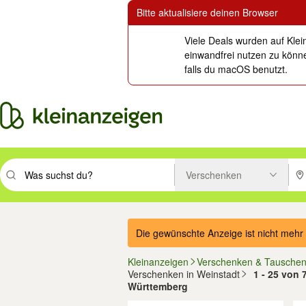
Bitte aktualisiere deinen Browser
Viele Deals wurden auf Klei
einwandfrei nutzen zu könne
falls du macOS benutzt.
Verschenken
Suchbegriff eingeben. Eingabetaste drücken um zu suchen, oder Vorsc
PLZ
Die gewünschte Anzeige ist nicht mehr 
Kleinanzeigen
Verschenken & Tausche
Verschenken in Weinstadt
1 - 25 von 
Württemberg