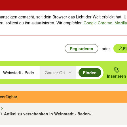
nanzeigen gemacht, seit dein Browser das Licht der Welt erblickt hat. U
n, solltest du ihn aktualisieren. Wir empfehlen
Google Chrome
,
Mozilla
Registrieren
oder
E
Ganzer Ort
Finden
hläge mit den Pfeiltasten nach oben/unten durchsuchen und mit Einga
 oder Ort eingeben. Eingabetaste drücken um zu suchen, oder Vorschl
Inserieren
Suche im Umkreis des gewählten Orts oder PLZ
verfügbar.
n
71 Artikel zu verschenken in Weinstadt - Baden-