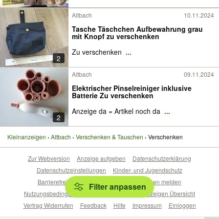
Altbach
10.11.2024
Tasche Täschchen Aufbewahrung grau
mit Knopf zu verschenken
Zu verschenken
...
2
Altbach
09.11.2024
Elektrischer Pinselreiniger inklusive
Batterie Zu verschenken
Anzeige da = Artikel noch da
...
2
Kleinanzeigen
Altbach
Verschenken & Tauschen
Verschenken
Zur Webversion
Anzeige aufgeben
Datenschutzerklärung
Datenschutzeinstellungen
Kinder- und Jugendschutz
Barrierefreiheitserklärung
Sicherheitslücken melden
Filter anpassen
Nutzungsbedingungen
Beliebte Suchen
Anzeigen Übersicht
Vertrag Widerrufen
Feedback
Hilfe
Impressum
Einloggen