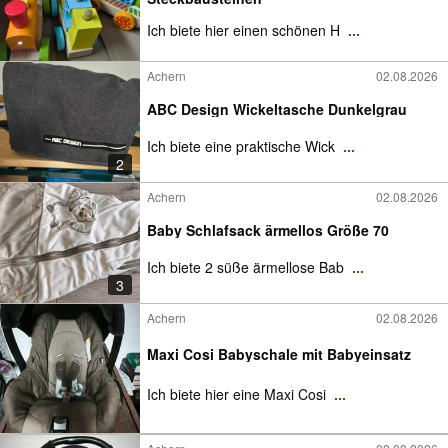
Ich biete hier einen schönen H
...
Achern
02.08.2026
ABC Design Wickeltasche Dunkelgrau
Ich biete eine praktische Wick
...
2
Achern
02.08.2026
Baby Schlafsack ärmellos Größe 70
Ich biete 2 süße ärmellose Bab
...
3
Achern
02.08.2026
Maxi Cosi Babyschale mit Babyeinsatz
Ich biete hier eine Maxi Cosi
...