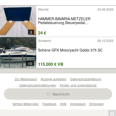
Warnitz
24.06.2026
HAMMER.BAVARIA.METZELER
Pedalsteuerung,Steuerpedal
PREISREDUZIERT
3
24 €
Schwerin
28.10.2025
Schöne GFK Motoryacht Gobbi 375 SC
10
115.000 € VB
Zur Webversion
Anzeige aufgeben
Datenschutzerklärung
Datenschutzeinstellungen
Kinder- und Jugendschutz
Barrierefreiheitserklärung
Sicherheitslücken melden
Nachricht
Nutzungsbedingungen
Beliebte Suchen
Anzeigen Übersicht
Vertrag Widerrufen
Feedback
Hilfe
Impressum
Einloggen