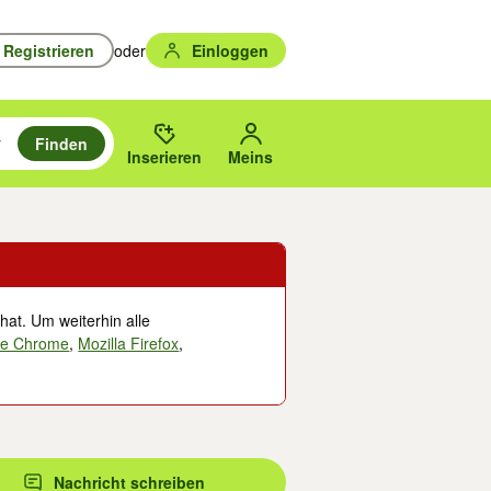
Registrieren
oder
Einloggen
Finden
en durchsuchen und mit Eingabetaste auswählen.
n um zu suchen, oder Vorschläge mit den Pfeiltasten nach oben/unten
des gewählten Orts oder PLZ.
Inserieren
Meins
hat. Um weiterhin alle
le Chrome
,
Mozilla Firefox
,
Nachricht schreiben