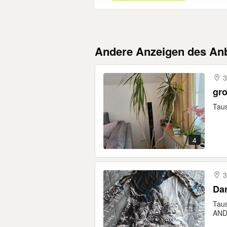
Andere Anzeigen des Anb
3
Taus
4
3
Tau
AND