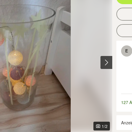
E
127 A
Anzei
1
/2