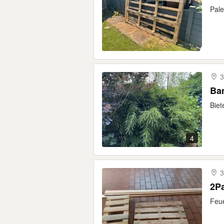
Pale
3
Ba
Biet
4
3
Feue