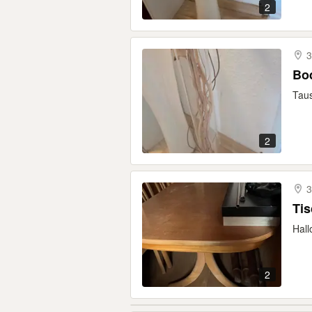
2
3
Bo
Taus
2
3
Ti
Hall
2