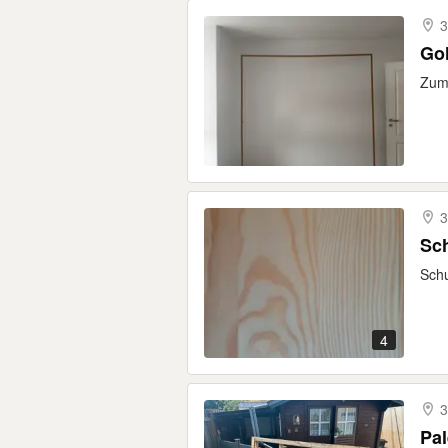
3
Gol
Zum 
3
Sc
Schu
4
3
Pal