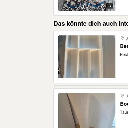
3
Das könnte dich auch int
3
Be
Best
3
Bo
Taus