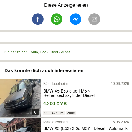
Diese Anzeige teilen
Kleinanzeigen
Auto, Rad & Boot
Autos
Das könnte dich auch interessieren
Böhl-Iggelheim
10.06.2026
BMW X5 E53 3.0d | M57-
Reihensechszylinder-Diesel
4.200 € VB
6
299.471 km
2003
Maroldsweisach
15.06.2026
BMW X5 (E53) 3.0d M57 - Diesel - Automatik