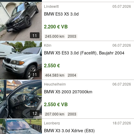
Lindewitt
05.07.2026
BMW E53 X5 3.0d
2.200 € VB
11
245.000 km
2003
Köln
06.07.2026
BMW X5 E53 3.0d (Facelift), Baujahr 2004
2.550 €
11
464.583 km
2004
Heuchelheim
06.07.2026
BMW X5 2003 207000km
2.550 € VB
12
207.000 km
2003
Leonberg
18.07.2026
BMW X3 3.0d Xdrive (E83)