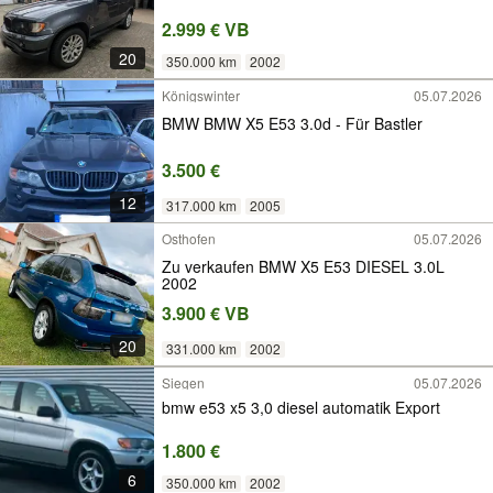
2.999 € VB
20
350.000 km
2002
Königswinter
05.07.2026
BMW BMW X5 E53 3.0d - Für Bastler
3.500 €
12
317.000 km
2005
Osthofen
05.07.2026
Zu verkaufen BMW X5 E53 DIESEL 3.0L
2002
3.900 € VB
20
331.000 km
2002
Siegen
05.07.2026
bmw e53 x5 3,0 diesel automatik Export
1.800 €
6
350.000 km
2002