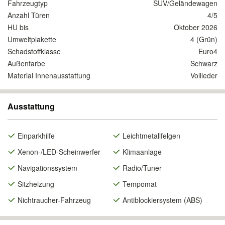
Fahrzeugtyp
SUV/Geländewagen
Anzahl Türen
4/5
HU bis
Oktober 2026
Umweltplakette
4 (Grün)
Schadstoffklasse
Euro4
Außenfarbe
Schwarz
Material Innenausstattung
Vollleder
Ausstattung
Einparkhilfe
Leichtmetallfelgen
Xenon-/LED-Scheinwerfer
Klimaanlage
Navigationssystem
Radio/Tuner
Sitzheizung
Tempomat
Nichtraucher-Fahrzeug
Antiblockiersystem (ABS)