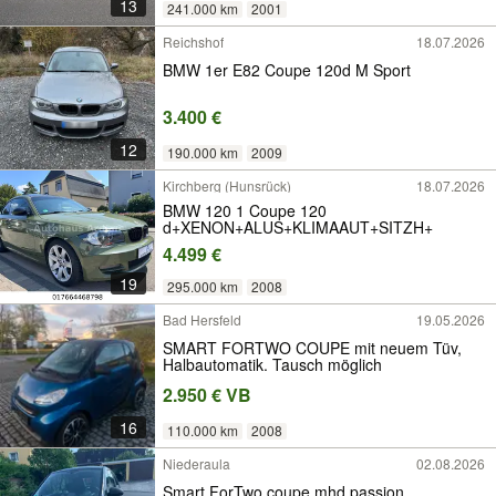
13
241.000 km
2001
Reichshof
18.07.2026
BMW 1er E82 Coupe 120d M Sport
3.400 €
12
190.000 km
2009
Kirchberg (Hunsrück)
18.07.2026
BMW 120 1 Coupe 120
d+XENON+ALUS+KLIMAAUT+SITZH+
4.499 €
19
295.000 km
2008
Bad Hersfeld
19.05.2026
SMART FORTWO COUPE mit neuem Tüv,
Halbautomatik. Tausch möglich
2.950 € VB
16
110.000 km
2008
Niederaula
02.08.2026
Smart ForTwo coupe mhd passion