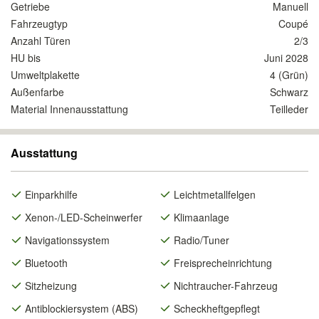
Getriebe
Manuell
Fahrzeugtyp
Coupé
Anzahl Türen
2/3
HU bis
Juni 2028
Umweltplakette
4 (Grün)
Außenfarbe
Schwarz
Material Innenausstattung
Teilleder
Ausstattung
Einparkhilfe
Leichtmetallfelgen
Xenon-/LED-Scheinwerfer
Klimaanlage
Navigationssystem
Radio/Tuner
Bluetooth
Freisprecheinrichtung
Sitzheizung
Nichtraucher-Fahrzeug
Antiblockiersystem (ABS)
Scheckheftgepflegt