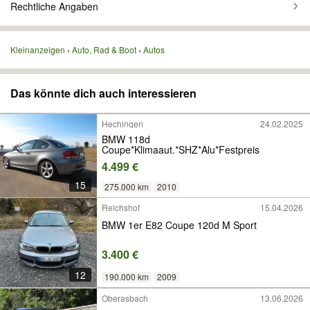
Rechtliche Angaben
Kleinanzeigen
Auto, Rad & Boot
Autos
Das könnte dich auch interessieren
Hechingen
24.02.2025
BMW 118d
Coupe*Klimaaut.*SHZ*Alu*Festpreis
4.499 €
15
275.000 km
2010
Reichshof
15.04.2026
BMW 1er E82 Coupe 120d M Sport
3.400 €
12
190.000 km
2009
Oberasbach
13.06.2026