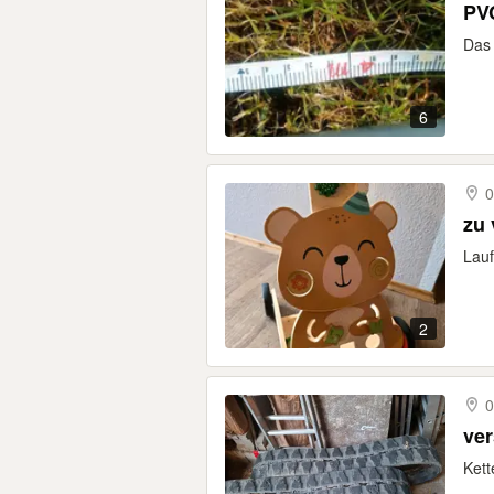
PV
Das 
6
0
zu
Lauf
2
0
ve
Kett