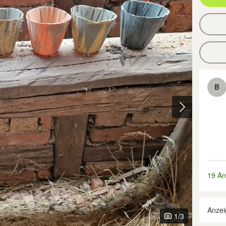
B
19 An
Anzei
1
/3