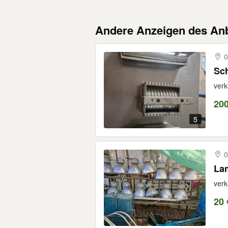
Andere Anzeigen des Anb
0
verk
200
5
0
La
verk
20 