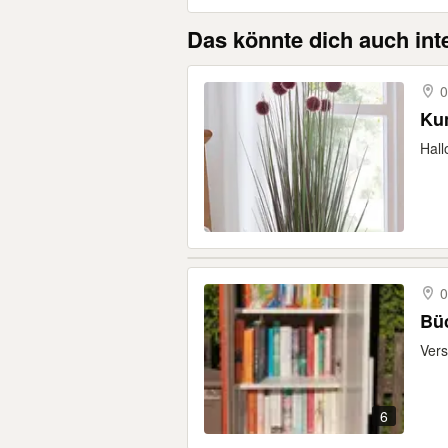
Das könnte dich auch int
0
Kun
Hall
Bü
Vers
6