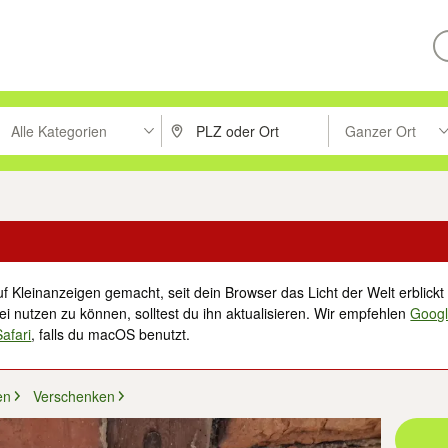
Alle Kategorien
Ganzer Ort
ken um zu suchen, oder Vorschläge mit den Pfeiltasten nach oben/unt
PLZ oder Ort eingeben. Eingabetaste drücke
Suche im Umkreis 
f Kleinanzeigen gemacht, seit dein Browser das Licht der Welt erblickt 
i nutzen zu können, solltest du ihn aktualisieren. Wir empfehlen
Goog
Safari
, falls du macOS benutzt.
en
Verschenken