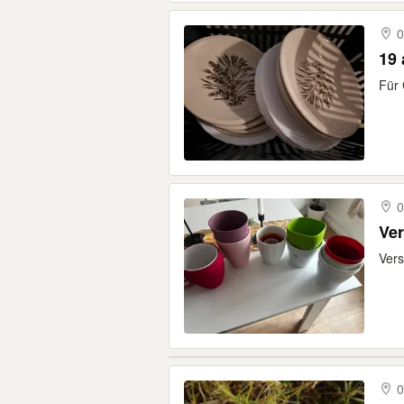
0
19 
Für 
0
Ve
Vers
0