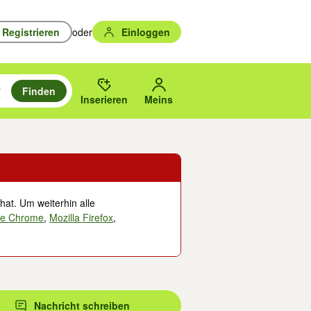
Registrieren
oder
Einloggen
Finden
en durchsuchen und mit Eingabetaste auswählen.
n um zu suchen, oder Vorschläge mit den Pfeiltasten nach oben/unten
des gewählten Orts oder PLZ.
Inserieren
Meins
hat. Um weiterhin alle
le Chrome
,
Mozilla Firefox
,
Nachricht schreiben