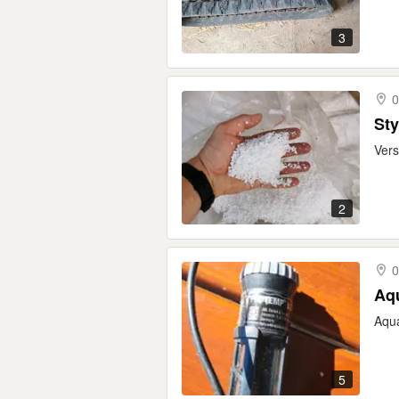
3
0
St
Vers
2
0
Aq
Aqua
5