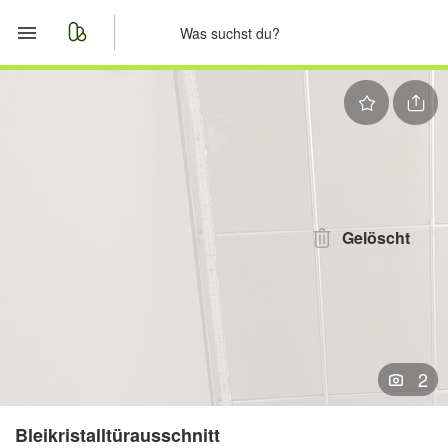
Start
Merkliste
Nachrichten
Anzeige aufgeben
Gelöscht
2
Bleikristalltürausschnitt