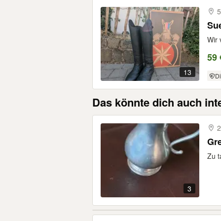
5
Sue
Wir 
59 
13
Di
Das könnte dich auch int
2
Gr
Zu 
3