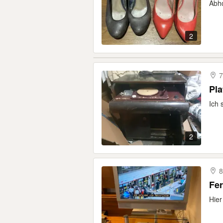
Abho
2
7
Ich 
2
8
Fer
Hier