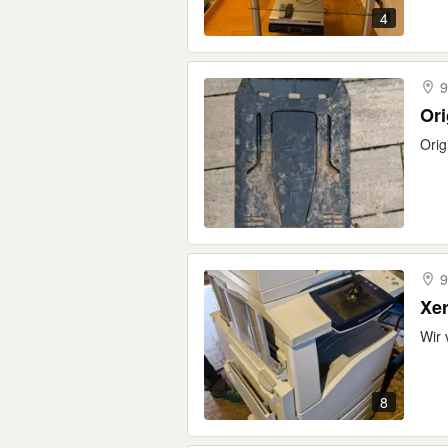
4
9
Ori
Orig
9
Xe
Wir 
8