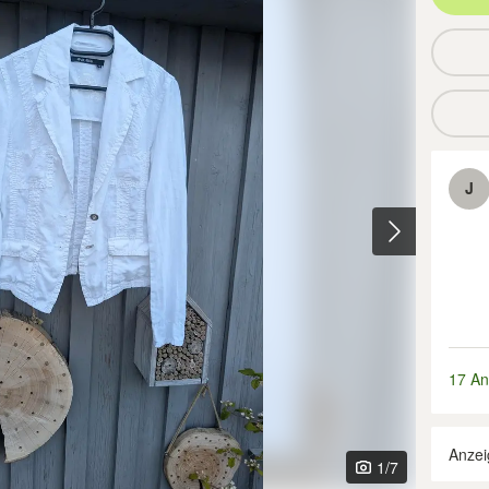
J
17 An
Anzei
1
/7