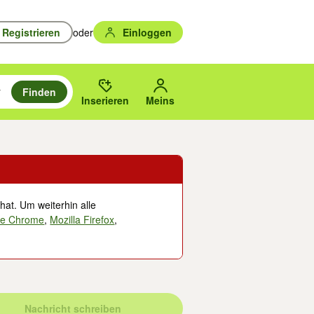
Registrieren
oder
Einloggen
Finden
en durchsuchen und mit Eingabetaste auswählen.
n um zu suchen, oder Vorschläge mit den Pfeiltasten nach oben/unten
des gewählten Orts oder PLZ.
Inserieren
Meins
hat. Um weiterhin alle
le Chrome
,
Mozilla Firefox
,
Nachricht schreiben