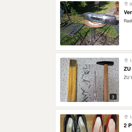
0
Ver
Radi
1
ZU
ZU V
3
1
2 P