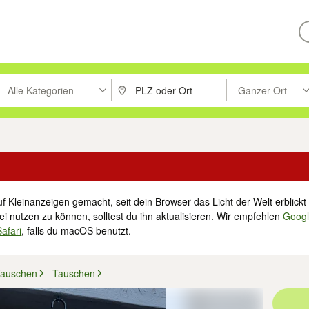
Alle Kategorien
Ganzer Ort
ken um zu suchen, oder Vorschläge mit den Pfeiltasten nach oben/unt
PLZ oder Ort eingeben. Eingabetaste drücke
Suche im Umkreis 
f Kleinanzeigen gemacht, seit dein Browser das Licht der Welt erblickt 
i nutzen zu können, solltest du ihn aktualisieren. Wir empfehlen
Goog
Safari
, falls du macOS benutzt.
Tauschen
Tauschen