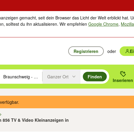
nanzeigen gemacht, seit dein Browser das Licht der Welt erblickt hat. U
n, solltest du ihn aktualisieren. Wir empfehlen
Google Chrome
,
Mozilla
Registrieren
oder
E
Ganzer Ort
Finden
hläge mit den Pfeiltasten nach oben/unten durchsuchen und mit Einga
 oder Ort eingeben. Eingabetaste drücken um zu suchen, oder Vorschl
Inserieren
Suche im Umkreis des gewählten Orts oder PLZ
verfügbar.
on 856 TV & Video Kleinanzeigen in