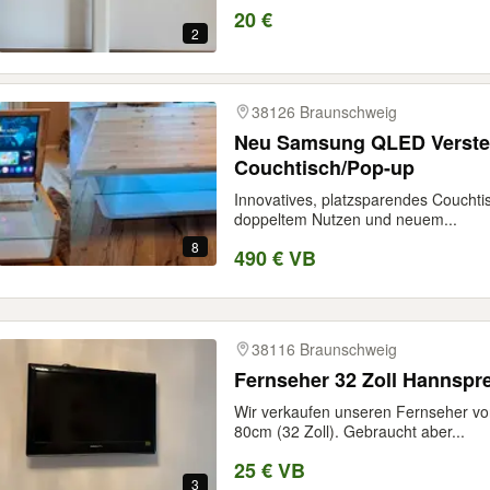
20 €
2
38126 Braunschweig
Neu Samsung QLED Verstec
Couchtisch/Pop-up
Innovatives, platzsparendes Couchti
doppeltem Nutzen und neuem...
8
490 € VB
38116 Braunschweig
Fernseher 32 Zoll Hannspr
Wir verkaufen unseren Fernseher vo
80cm (32 Zoll). Gebraucht aber...
25 € VB
3