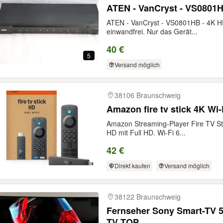
ATEN - VanCryst - VS0801HB
ATEN - VanCryst - VS0801HB - 4K HDM
einwandfrei. Nur das Gerät...
40 €
5
Versand möglich
38106 Braunschweig
Amazon fire tv stick 4K Wi-
Amazon Streaming-Player Fire TV Sti
HD mit Full HD. Wi-Fi 6...
42 €
Direkt kaufen
Versand möglich
38122 Braunschweig
Fernseher Sony Smart-TV 5
TV TOP