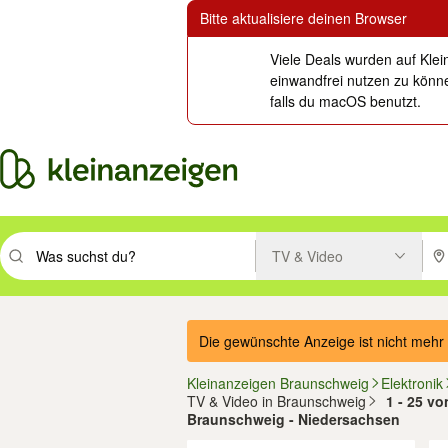
Bitte aktualisiere deinen Browser
Viele Deals wurden auf Klei
einwandfrei nutzen zu könne
falls du macOS benutzt.
TV & Video
Suchbegriff eingeben. Eingabetaste drücken um zu suchen, oder Vorsc
PLZ
Die gewünschte Anzeige ist nicht mehr 
Kleinanzeigen Braunschweig
Elektronik
TV & Video in Braunschweig
1 - 25 v
Braunschweig - Niedersachsen