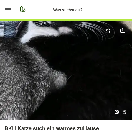
Start
Merkliste
Nachrichten
Anzeige aufgeben
5
BKH Katze such ein warmes zuHause