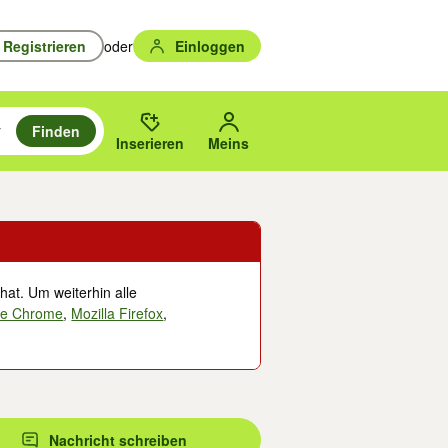
Registrieren
oder
Einloggen
Finden
en durchsuchen und mit Eingabetaste auswählen.
n um zu suchen, oder Vorschläge mit den Pfeiltasten nach oben/unten
des gewählten Orts oder PLZ.
Inserieren
Meins
hat. Um weiterhin alle
le Chrome
,
Mozilla Firefox
,
Nachricht schreiben