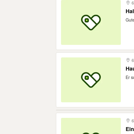
6
Hal
Gute
6
Hau
Er s
6
Ei