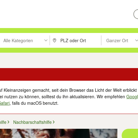
Alle Kategorien
Ganzer Ort
ken um zu suchen, oder Vorschläge mit den Pfeiltasten nach oben/unt
PLZ oder Ort eingeben. Eingabetaste drücke
Suche im Umkreis 
f Kleinanzeigen gemacht, seit dein Browser das Licht der Welt erblickt 
i nutzen zu können, solltest du ihn aktualisieren. Wir empfehlen
Goog
Safari
, falls du macOS benutzt.
ilfe
Nachbarschaftshilfe