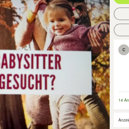
C
14 An
Anzei