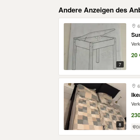
Andere Anzeigen des Anb
6
Sun
Verk
20 
7
6
Ike
Verk
230
8
Di