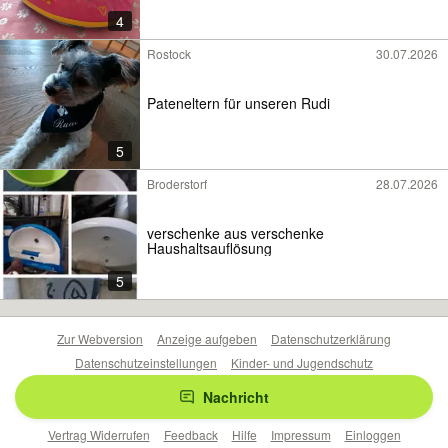
4
Rostock
30.07.2026
Pateneltern für unseren Rudi
5
Broderstorf
28.07.2026
verschenke aus verschenke
Haushaltsauflösung
5
Zur Webversion
Anzeige aufgeben
Datenschutzerklärung
Datenschutzeinstellungen
Kinder- und Jugendschutz
Barrierefreiheitserklärung
Sicherheitslücken melden
Nachricht
Nutzungsbedingungen
Beliebte Suchen
Anzeigen Übersicht
Vertrag Widerrufen
Feedback
Hilfe
Impressum
Einloggen