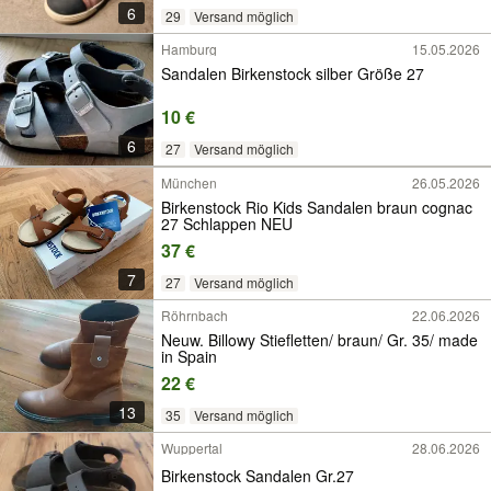
6
29
Versand möglich
Hamburg
15.05.2026
Sandalen Birkenstock silber Größe 27
10 €
6
27
Versand möglich
München
26.05.2026
Birkenstock Rio Kids Sandalen braun cognac
27 Schlappen NEU
37 €
7
27
Versand möglich
Röhrnbach
22.06.2026
Neuw. Billowy Stiefletten/ braun/ Gr. 35/ made
in Spain
22 €
13
35
Versand möglich
Wuppertal
28.06.2026
Birkenstock Sandalen Gr.27