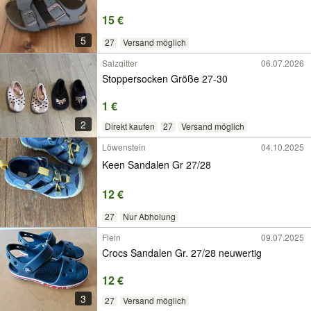
15 €
5
27
Versand möglich
Salzgitter
06.07.2026
Stoppersocken Größe 27-30
1 €
2
Direkt kaufen
27
Versand möglich
Löwenstein
04.10.2025
Keen Sandalen Gr 27/28
12 €
27
Nur Abholung
Flein
09.07.2025
Crocs Sandalen Gr. 27/28 neuwertig
12 €
3
27
Versand möglich