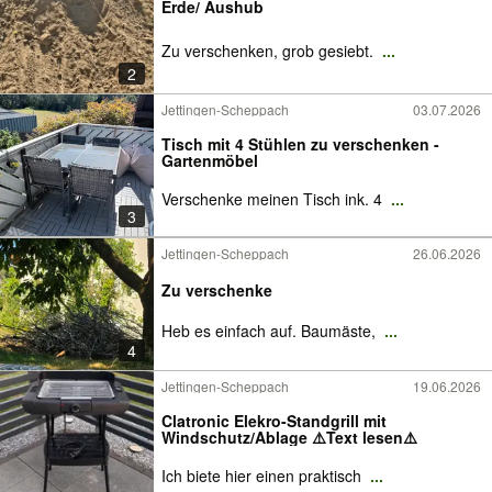
Erde/ Aushub
Zu verschenken, grob gesiebt.
...
2
Jettingen-Scheppach
03.07.2026
Tisch mit 4 Stühlen zu verschenken -
Gartenmöbel
Verschenke meinen Tisch ink. 4
...
3
Jettingen-Scheppach
26.06.2026
Zu verschenke
Heb es einfach auf. Baumäste,
...
4
Jettingen-Scheppach
19.06.2026
Clatronic Elekro-Standgrill mit
Windschutz/Ablage ⚠️Text lesen⚠️
Ich biete hier einen praktisch
...