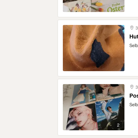
3
Hu
Selb
3
Po
Selb
2