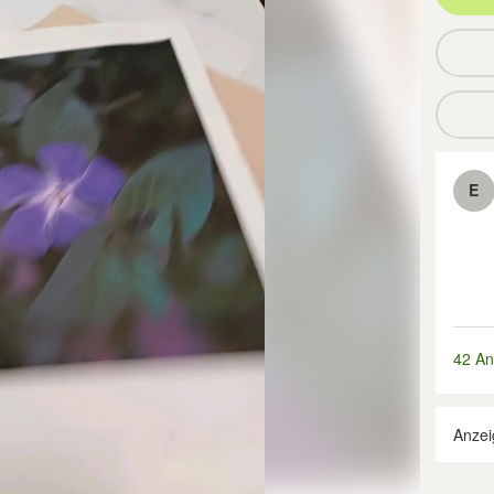
E
42 An
Anzei