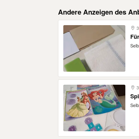
Andere Anzeigen des Anb
3
Fü
Selb
3
Sp
Selb