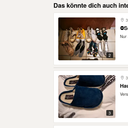
Das könnte dich auch int
3
⛔S
Nur 
2
3
Ha
Ver
3