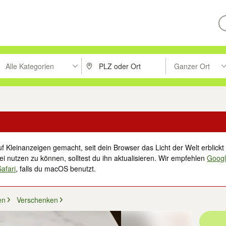
Alle Kategorien
Ganzer Ort
ken um zu suchen, oder Vorschläge mit den Pfeiltasten nach oben/unt
PLZ oder Ort eingeben. Eingabetaste drücke
Suche im Umkreis 
f Kleinanzeigen gemacht, seit dein Browser das Licht der Welt erblickt 
i nutzen zu können, solltest du ihn aktualisieren. Wir empfehlen
Goog
Safari
, falls du macOS benutzt.
en
Verschenken