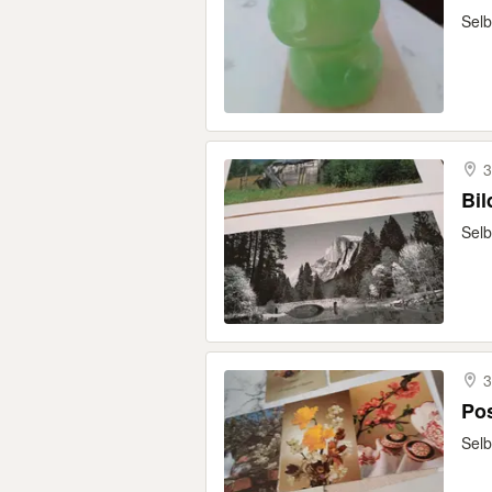
Selb
3
Bi
Selb
3
Po
Selb