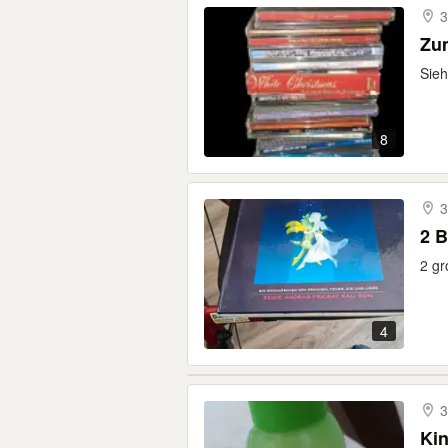
3
Zu
Sieh
8
3
2 B
2 gr
4
3
Ki