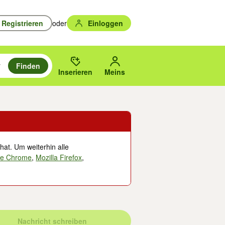
Registrieren
oder
Einloggen
Finden
en durchsuchen und mit Eingabetaste auswählen.
n um zu suchen, oder Vorschläge mit den Pfeiltasten nach oben/unten
des gewählten Orts oder PLZ.
Inserieren
Meins
hat. Um weiterhin alle
le Chrome
,
Mozilla Firefox
,
Nachricht schreiben