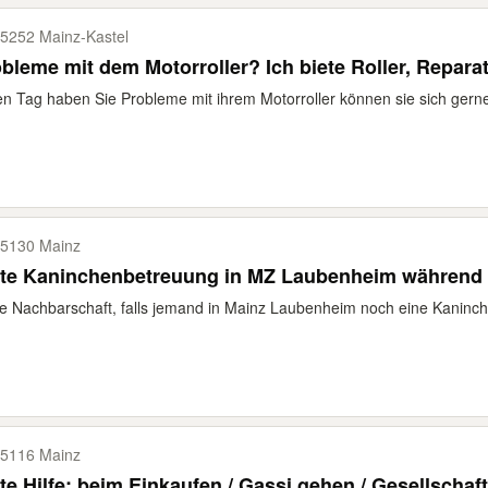
5252 Mainz-​Kastel
bleme mit dem Motorroller? Ich biete Roller, Repara
n Tag haben Sie Probleme mit ihrem Motorroller können sie sich gerne 
5130 Mainz
ete Kaninchenbetreuung in MZ Laubenheim während 
e Nachbarschaft, falls jemand in Mainz Laubenheim noch eine Kaninche
5116 Mainz
te Hilfe: beim Einkaufen / Gassi gehen / Gesellschaf