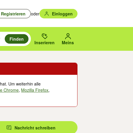
Registrieren
oder
Einloggen
Finden
en durchsuchen und mit Eingabetaste auswählen.
n um zu suchen, oder Vorschläge mit den Pfeiltasten nach oben/unten
des gewählten Orts oder PLZ.
Inserieren
Meins
hat. Um weiterhin alle
le Chrome
,
Mozilla Firefox
,
Nachricht schreiben