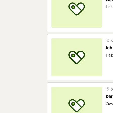
Lieb
5
Ich
Hall
5
bie
Zuve