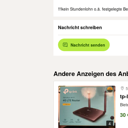
!!!kein Stundenlohn o.ä. festgelegte Be
Nachricht schreiben
Nachricht senden
Andere Anzeigen des Anb
5
tp-
Biet
30 
4