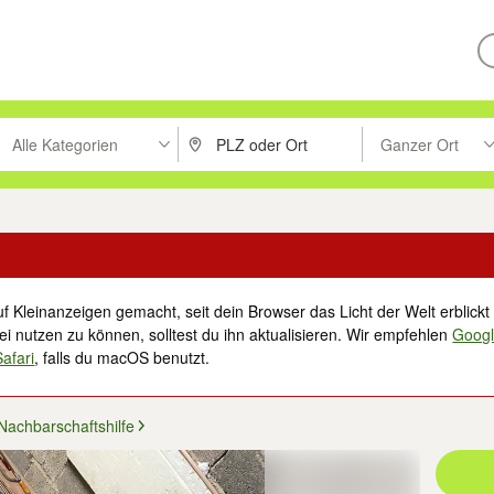
Alle Kategorien
Ganzer Ort
ken um zu suchen, oder Vorschläge mit den Pfeiltasten nach oben/unt
PLZ oder Ort eingeben. Eingabetaste drücke
Suche im Umkreis 
f Kleinanzeigen gemacht, seit dein Browser das Licht der Welt erblickt 
i nutzen zu können, solltest du ihn aktualisieren. Wir empfehlen
Goog
Safari
, falls du macOS benutzt.
Nachbarschaftshilfe