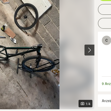
C
9 Anz
Anzei
1
/4