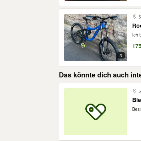
5
Roc
Ich 
17
3
Das könnte dich auch int
5
Bie
Besi