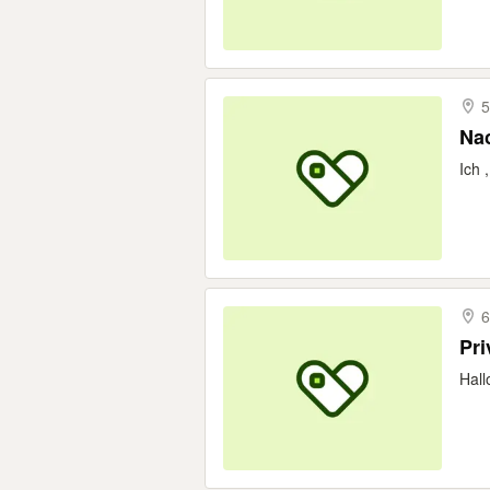
5
Nac
Ich 
6
Pri
Hal