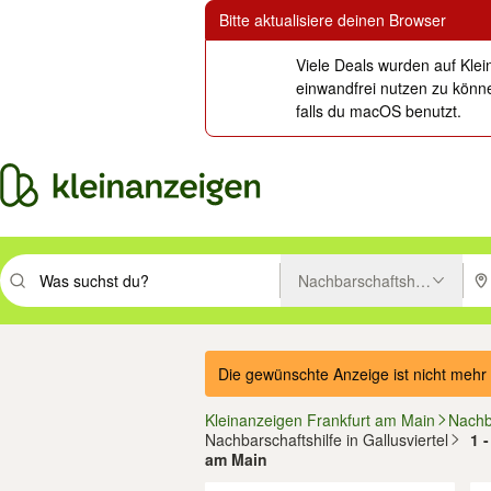
Bitte aktualisiere deinen Browser
Viele Deals wurden auf Klei
einwandfrei nutzen zu könne
falls du macOS benutzt.
Nachbarschaftshilfe
Suchbegriff eingeben. Eingabetaste drücken um zu suchen, oder Vorsc
PLZ
Die gewünschte Anzeige ist nicht mehr 
Kleinanzeigen Frankfurt am Main
Nachb
Nachbarschaftshilfe in Gallusviertel
1 
am Main