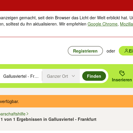
nanzeigen gemacht, seit dein Browser das Licht der Welt erblickt hat. U
n, solltest du ihn aktualisieren. Wir empfehlen
Google Chrome
,
Mozilla
Registrieren
oder
E
Ganzer Ort
Finden
hläge mit den Pfeiltasten nach oben/unten durchsuchen und mit Einga
 oder Ort eingeben. Eingabetaste drücken um zu suchen, oder Vorschl
Inserieren
Suche im Umkreis des gewählten Orts oder PLZ
verfügbar.
arschaftshilfe
- 1 von 1 Ergebnissen in Gallusviertel - Frankfurt