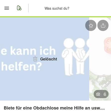
Start
Merkliste
Nachrichten
Anzeige aufgeben
Gelöscht
6
Biete für eine Obdachlose meine Hilfe an usw....