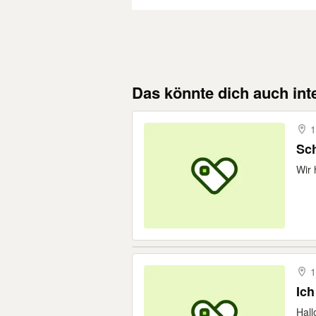
Das könnte dich auch int
1
Sch
Wir 
1
Ich
Hall