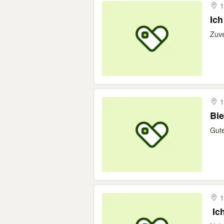
1
Ich
Zuve
1
Bie
Gute
1
​ I