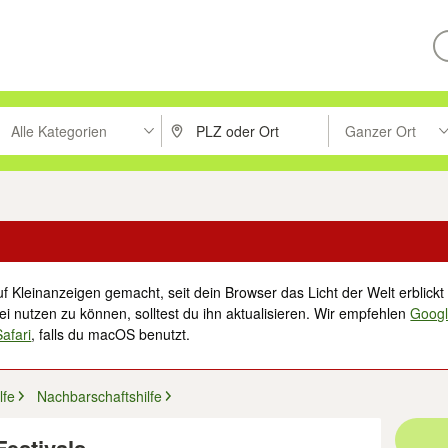
Alle Kategorien
Ganzer Ort
ken um zu suchen, oder Vorschläge mit den Pfeiltasten nach oben/unt
PLZ oder Ort eingeben. Eingabetaste drücke
Suche im Umkreis 
f Kleinanzeigen gemacht, seit dein Browser das Licht der Welt erblickt 
i nutzen zu können, solltest du ihn aktualisieren. Wir empfehlen
Goog
Safari
, falls du macOS benutzt.
lfe
Nachbarschaftshilfe