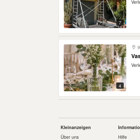
Verl
7
9
Vas
Verl
4
Kleinanzeigen
Informati
Über uns
Hilfe