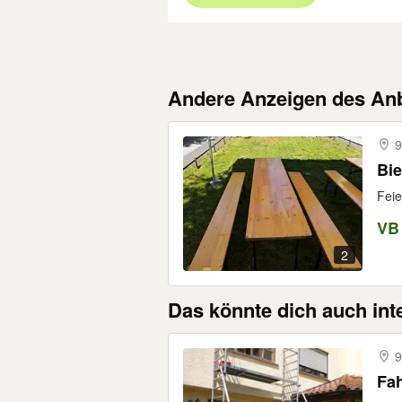
Andere Anzeigen des Anb
9
Bie
Feie
VB
2
Das könnte dich auch int
9
Fah