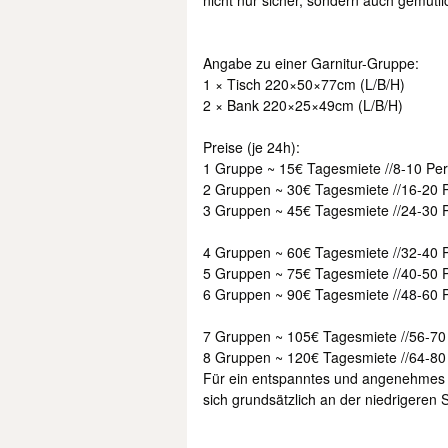
nicht nur sicher, sondern auch gemütlic
Angabe zu einer Garnitur-Gruppe:
1 × Tisch 220×50×77cm (L/B/H)
2 × Bank 220×25×49cm (L/B/H)
Preise (je 24h):
1 Gruppe ~ 15€ Tagesmiete //8-10 Per
2 Gruppen ~ 30€ Tagesmiete //16-20 P
3 Gruppen ~ 45€ Tagesmiete //24-30 P
4 Gruppen ~ 60€ Tagesmiete //32-40 P
5 Gruppen ~ 75€ Tagesmiete //40-50 P
6 Gruppen ~ 90€ Tagesmiete //48-60 P
7 Gruppen ~ 105€ Tagesmiete //56-70
8 Gruppen ~ 120€ Tagesmiete //64-80
Für ein entspanntes und angenehmes S
sich grundsätzlich an der niedrigeren S