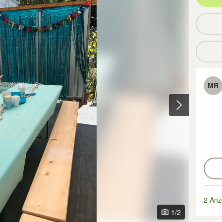
MR
2 Anz
1
/2