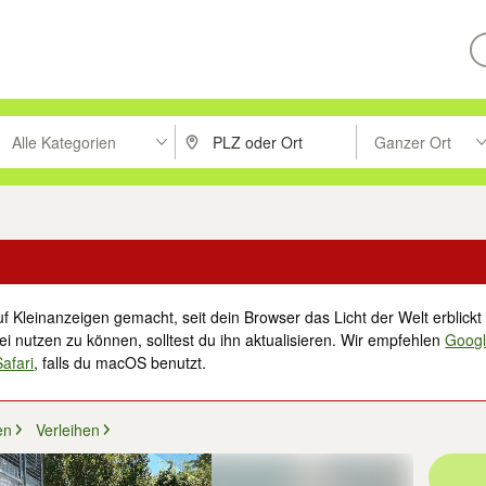
Alle Kategorien
Ganzer Ort
ken um zu suchen, oder Vorschläge mit den Pfeiltasten nach oben/unt
PLZ oder Ort eingeben. Eingabetaste drücke
Suche im Umkreis 
f Kleinanzeigen gemacht, seit dein Browser das Licht der Welt erblickt 
i nutzen zu können, solltest du ihn aktualisieren. Wir empfehlen
Goog
Safari
, falls du macOS benutzt.
en
Verleihen