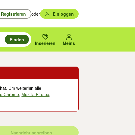
Registrieren
oder
Einloggen
Finden
en durchsuchen und mit Eingabetaste auswählen.
n um zu suchen, oder Vorschläge mit den Pfeiltasten nach oben/unten
des gewählten Orts oder PLZ.
Inserieren
Meins
hat. Um weiterhin alle
le Chrome
,
Mozilla Firefox
,
Nachricht schreiben