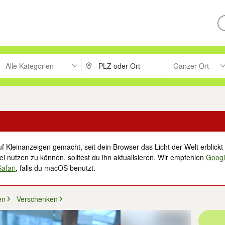
Alle Kategorien
Ganzer Ort
ken um zu suchen, oder Vorschläge mit den Pfeiltasten nach oben/unt
PLZ oder Ort eingeben. Eingabetaste drücke
Suche im Umkreis 
f Kleinanzeigen gemacht, seit dein Browser das Licht der Welt erblickt 
i nutzen zu können, solltest du ihn aktualisieren. Wir empfehlen
Goog
Safari
, falls du macOS benutzt.
en
Verschenken