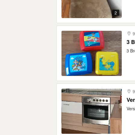
2
9
3 B
3 Br
9
Ver
Vers