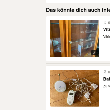
Das könnte dich auch int
6
Vit
Vitr
3
6
Ba
Zu v