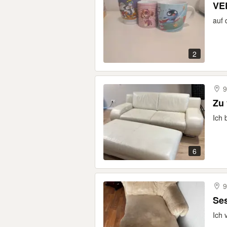
VE
auf 
2
9
Zu
Ich 
6
9
Ses
Ich 