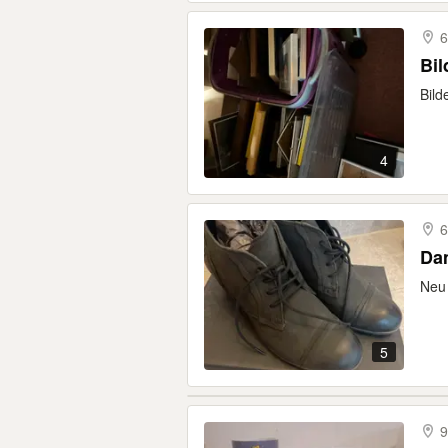
6
Bi
Bild
4
6
Da
Neu 
5
9