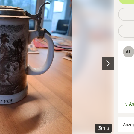
AL
19 An
Anzei
1
/3