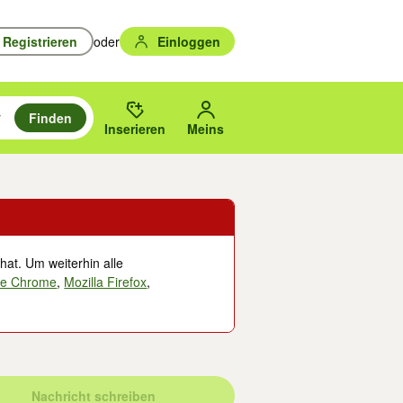
Registrieren
oder
Einloggen
Finden
en durchsuchen und mit Eingabetaste auswählen.
n um zu suchen, oder Vorschläge mit den Pfeiltasten nach oben/unten
des gewählten Orts oder PLZ.
Inserieren
Meins
hat. Um weiterhin alle
le Chrome
,
Mozilla Firefox
,
Nachricht schreiben