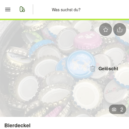
Start
Merkliste
Nachrichten
Anzeige aufgeben
Gelöscht
2
Bierdeckel