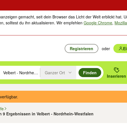
nanzeigen gemacht, seit dein Browser das Licht der Welt erblickt hat. U
n, solltest du ihn aktualisieren. Wir empfehlen
Google Chrome
,
Mozilla
Registrieren
oder
E
Ganzer Ort
Finden
hläge mit den Pfeiltasten nach oben/unten durchsuchen und mit Einga
 oder Ort eingeben. Eingabetaste drücken um zu suchen, oder Vorschl
Inserieren
Suche im Umkreis des gewählten Orts oder PLZ
verfügbar.
fe
on 9 Ergebnissen in Velbert - Nordrhein-Westfalen