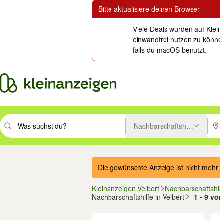
Bitte aktualisiere deinen Browser
Viele Deals wurden auf Klei
einwandfrei nutzen zu könne
falls du macOS benutzt.
Nachbarschaftshilfe
Suchbegriff eingeben. Eingabetaste drücken um zu suchen, oder Vorsc
PLZ
Die gewünschte Anzeige ist nicht mehr 
Kleinanzeigen Velbert
Nachbarschaftshil
Nachbarschaftshilfe in Velbert
1 - 9 v
Filter