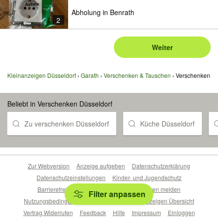
Abholung in Benrath
2
Weiter
Kleinanzeigen Düsseldorf
Garath
Verschenken & Tauschen
Verschenken
Beliebt in Verschenken Düsseldorf
Zu verschenken Düsseldorf
Küche Düsseldorf
Zur Webversion
Anzeige aufgeben
Datenschutzerklärung
Datenschutzeinstellungen
Kinder- und Jugendschutz
Barrierefreiheitserklärung
Sicherheitslücken melden
Filter anpassen
Nutzungsbedingungen
Beliebte Suchen
Anzeigen Übersicht
Vertrag Widerrufen
Feedback
Hilfe
Impressum
Einloggen