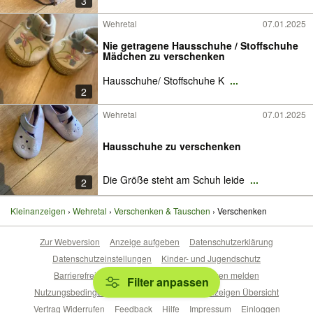
3
Wehretal
07.01.2025
Nie getragene Hausschuhe / Stoffschuhe
Mädchen zu verschenken
Hausschuhe/ Stoffschuhe K
...
2
Wehretal
07.01.2025
Hausschuhe zu verschenken
Die Größe steht am Schuh leide
...
2
Kleinanzeigen
Wehretal
Verschenken & Tauschen
Verschenken
Zur Webversion
Anzeige aufgeben
Datenschutzerklärung
Datenschutzeinstellungen
Kinder- und Jugendschutz
Barrierefreiheitserklärung
Sicherheitslücken melden
Filter anpassen
Nutzungsbedingungen
Beliebte Suchen
Anzeigen Übersicht
Vertrag Widerrufen
Feedback
Hilfe
Impressum
Einloggen