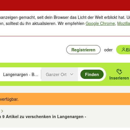
nanzeigen gemacht, seit dein Browser das Licht der Welt erblickt hat. U
n, solltest du ihn aktualisieren. Wir empfehlen
Google Chrome
,
Mozilla
Registrieren
oder
E
Ganzer Ort
Finden
hläge mit den Pfeiltasten nach oben/unten durchsuchen und mit Einga
 oder Ort eingeben. Eingabetaste drücken um zu suchen, oder Vorschl
Inserieren
Suche im Umkreis des gewählten Orts oder PLZ
verfügbar.
n
on 9 Artikel zu verschenken in Langenargen -