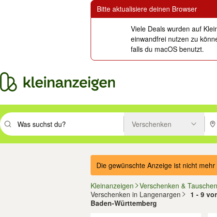
Bitte aktualisiere deinen Browser
Viele Deals wurden auf Klei
einwandfrei nutzen zu könne
falls du macOS benutzt.
Verschenken
Suchbegriff eingeben. Eingabetaste drücken um zu suchen, oder Vorsc
PLZ
Die gewünschte Anzeige ist nicht mehr 
Kleinanzeigen
Verschenken & Tausche
Verschenken in Langenargen
1 - 9 v
Baden-Württemberg