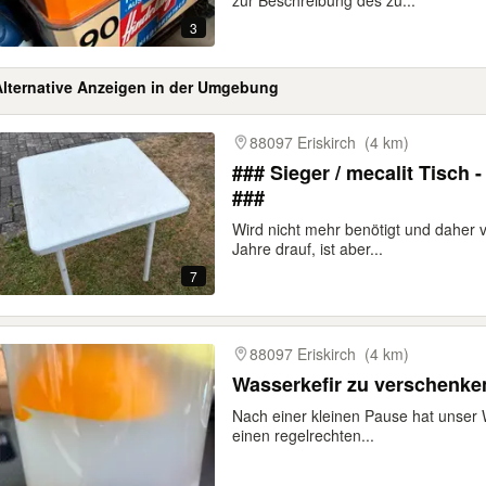
zur Beschreibung des zu...
3
Alternative Anzeigen in der Umgebung
gebnisse
88097 Eriskirch
(4 km)
### Sieger / mecalit Tisch 
###
Wird nicht mehr benötigt und daher v
Jahre drauf, ist aber...
7
88097 Eriskirch
(4 km)
Wasserkefir zu verschenk
Nach einer kleinen Pause hat unser 
einen regelrechten...