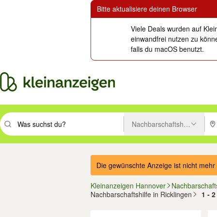
Bitte aktualisiere deinen Browser
Viele Deals wurden auf Klei
einwandfrei nutzen zu könne
falls du macOS benutzt.
Nachbarschaftshilfe
Suchbegriff eingeben. Eingabetaste drücken um zu suchen, oder Vorsc
PLZ
Die gewünschte Anzeige ist nicht mehr 
Kleinanzeigen Hannover
Nachbarschafts
Nachbarschaftshilfe in Ricklingen
1 - 
Filter