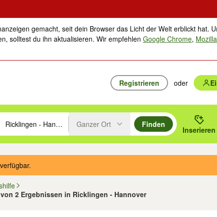
nanzeigen gemacht, seit dein Browser das Licht der Welt erblickt hat. U
n, solltest du ihn aktualisieren. Wir empfehlen
Google Chrome
,
Mozilla
Registrieren
oder
E
Ganzer Ort
Finden
hläge mit den Pfeiltasten nach oben/unten durchsuchen und mit Einga
 oder Ort eingeben. Eingabetaste drücken um zu suchen, oder Vorschl
Inserieren
Suche im Umkreis des gewählten Orts oder PLZ
verfügbar.
hilfe
2 von 2 Ergebnissen in Ricklingen - Hannover