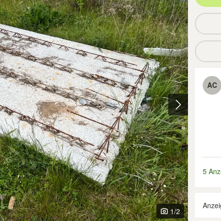
AC
5 Anz
Anzei
1
/2