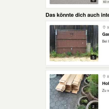
60 
Das könnte dich auch int
9
Bei 
5
8
Hol
Zu v
2