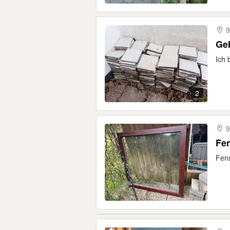
9
Ge
Ich 
2
9
Fen
Fens