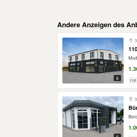
Andere Anzeigen des Anb
3
110
Mode
1.3
6
110
3
Bü
Büro
1.0
6