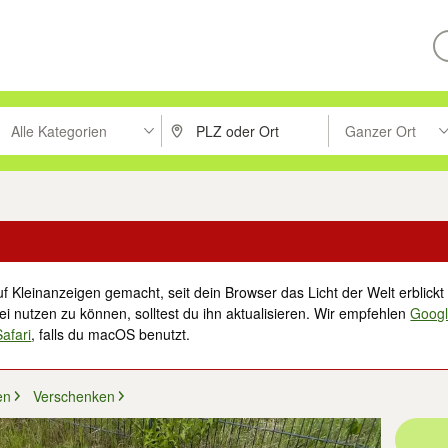
Alle Kategorien
Ganzer Ort
ken um zu suchen, oder Vorschläge mit den Pfeiltasten nach oben/unt
PLZ oder Ort eingeben. Eingabetaste drücke
Suche im Umkreis 
f Kleinanzeigen gemacht, seit dein Browser das Licht der Welt erblickt 
i nutzen zu können, solltest du ihn aktualisieren. Wir empfehlen
Goog
Safari
, falls du macOS benutzt.
en
Verschenken