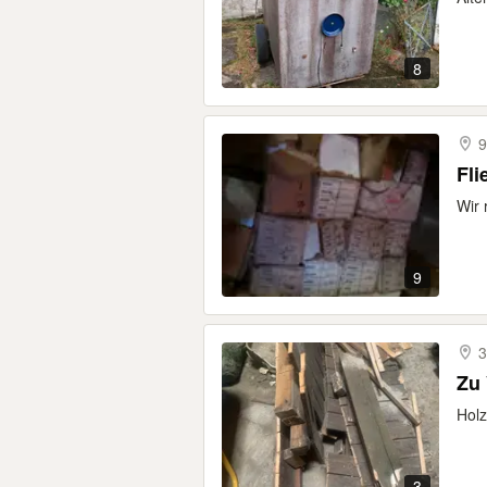
8
9
Fli
Wir 
9
3
Zu
Holz
3