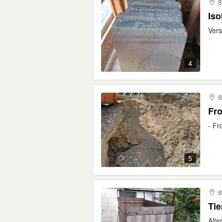
8
Iso
Vers
4
8
Fro
- Fr
5
8
Alte