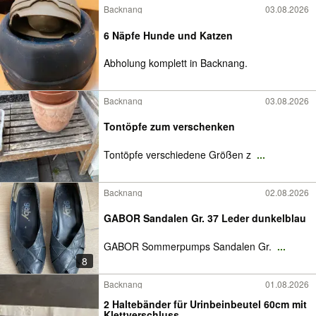
Backnang
03.08.2026
6 Näpfe Hunde und Katzen
Abholung komplett in Backnang.
Backnang
03.08.2026
Tontöpfe zum verschenken
Tontöpfe verschiedene Größen z
...
Backnang
02.08.2026
GABOR Sandalen Gr. 37 Leder dunkelblau
GABOR Sommerpumps Sandalen Gr.
...
8
Backnang
01.08.2026
2 Haltebänder für Urinbeinbeutel 60cm mit
Klettverschluss