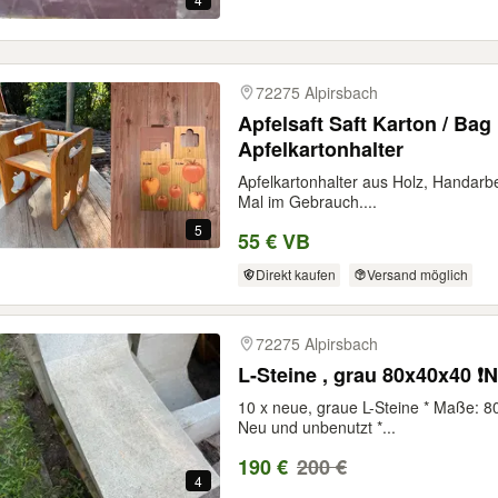
72275 Alpirsbach
Apfelsaft Saft Karton / Bag
Apfelkartonhalter
Apfelkartonhalter aus Holz, Handarbei
Mal im Gebrauch....
5
55 € VB
Direkt kaufen
Versand möglich
72275 Alpirsbach
L-Steine , grau 80x40x40 ❗️
10 x neue, graue L-Steine * Maße: 8
Neu und unbenutzt *...
190 €
200 €
4