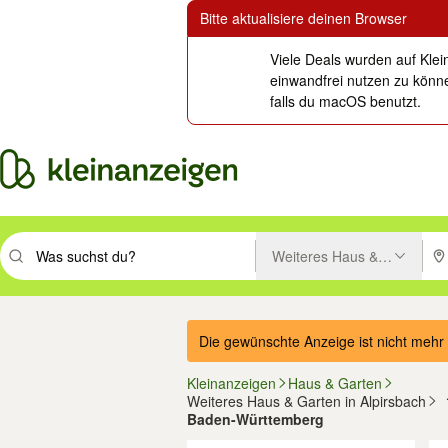
Bitte aktualisiere deinen Browser
Viele Deals wurden auf Klei
einwandfrei nutzen zu könne
falls du macOS benutzt.
Weiteres Haus & Garten
Suchbegriff eingeben. Eingabetaste drücken um zu suchen, oder Vorsc
PLZ
Die gewünschte Anzeige ist nicht mehr 
Kleinanzeigen
Haus & Garten
Weiteres Haus & Garten in Alpirsbach
Baden-Württemberg