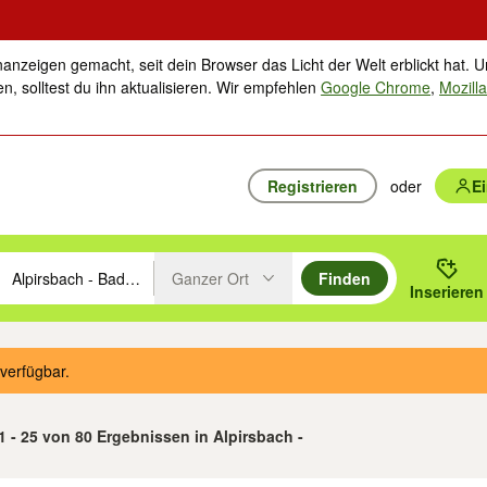
nanzeigen gemacht, seit dein Browser das Licht der Welt erblickt hat. U
n, solltest du ihn aktualisieren. Wir empfehlen
Google Chrome
,
Mozilla
Registrieren
oder
E
Ganzer Ort
Finden
hläge mit den Pfeiltasten nach oben/unten durchsuchen und mit Einga
 oder Ort eingeben. Eingabetaste drücken um zu suchen, oder Vorschl
Inserieren
Suche im Umkreis des gewählten Orts oder PLZ
verfügbar.
1 - 25 von 80 Ergebnissen in Alpirsbach -