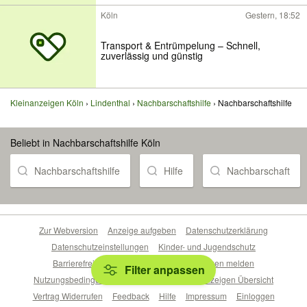
Köln
Gestern, 18:52
Transport & Entrümpelung – Schnell,
zuverlässig und günstig
Kleinanzeigen Köln
Lindenthal
Nachbarschaftshilfe
Nachbarschaftshilfe
Beliebt in Nachbarschaftshilfe Köln
Nachbarschaftshilfe
Hilfe
Nachbarschaft
Zur Webversion
Anzeige aufgeben
Datenschutzerklärung
Datenschutzeinstellungen
Kinder- und Jugendschutz
Barrierefreiheitserklärung
Sicherheitslücken melden
Filter anpassen
Nutzungsbedingungen
Beliebte Suchen
Anzeigen Übersicht
Vertrag Widerrufen
Feedback
Hilfe
Impressum
Einloggen