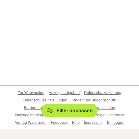
Zur Webversion
Anzeige aufgeben
Datenschutzerklärung
Datenschutzeinstellungen
Kinder- und Jugendschutz
Barrierefreiheitserklärung
Sicherheitslücken melden
Filter anpassen
Nutzungsbedingungen
Beliebte Suchen
Anzeigen Übersicht
Vertrag Widerrufen
Feedback
Hilfe
Impressum
Einloggen