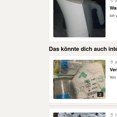
0
Was
Ich 
Das könnte dich auch int
4
Ve
Von 
2
7