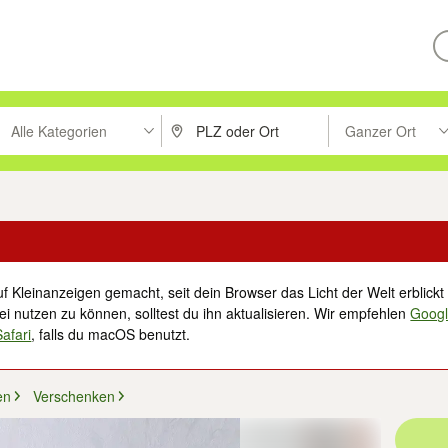
Alle Kategorien
Ganzer Ort
ken um zu suchen, oder Vorschläge mit den Pfeiltasten nach oben/unt
PLZ oder Ort eingeben. Eingabetaste drücke
Suche im Umkreis 
f Kleinanzeigen gemacht, seit dein Browser das Licht der Welt erblickt 
i nutzen zu können, solltest du ihn aktualisieren. Wir empfehlen
Goog
Safari
, falls du macOS benutzt.
en
Verschenken