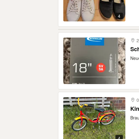
4
2
Sc
Neue
0
Kin
Brau
4