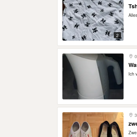
Tsh
Alle
2
0
Was
Ich 
3
zwe
Zwei