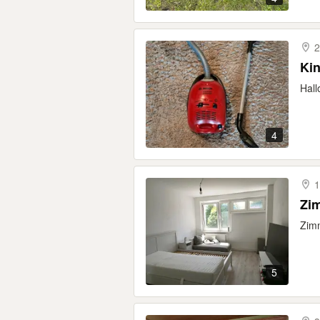
2
Kin
Hall
4
1
Zim
Zimm
5