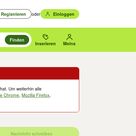
Registrieren
oder
Einloggen
Finden
en durchsuchen und mit Eingabetaste auswählen.
n um zu suchen, oder Vorschläge mit den Pfeiltasten nach oben/unten
des gewählten Orts oder PLZ.
Inserieren
Meins
hat. Um weiterhin alle
le Chrome
,
Mozilla Firefox
,
Nachricht schreiben