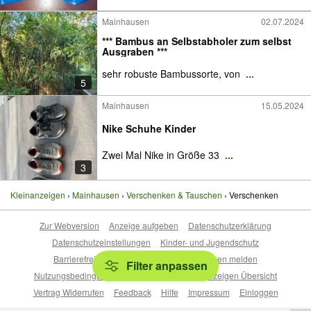
Mainhausen
02.07.2024
*** Bambus an Selbstabholer zum selbst
Ausgraben ***
sehr robuste Bambussorte, von
...
5
Mainhausen
15.05.2024
Nike Schuhe Kinder
Zwei Mal Nike in Größe 33
...
3
Kleinanzeigen
Mainhausen
Verschenken & Tauschen
Verschenken
Zur Webversion
Anzeige aufgeben
Datenschutzerklärung
Datenschutzeinstellungen
Kinder- und Jugendschutz
Barrierefreiheitserklärung
Sicherheitslücken melden
Filter anpassen
Nutzungsbedingungen
Beliebte Suchen
Anzeigen Übersicht
Vertrag Widerrufen
Feedback
Hilfe
Impressum
Einloggen