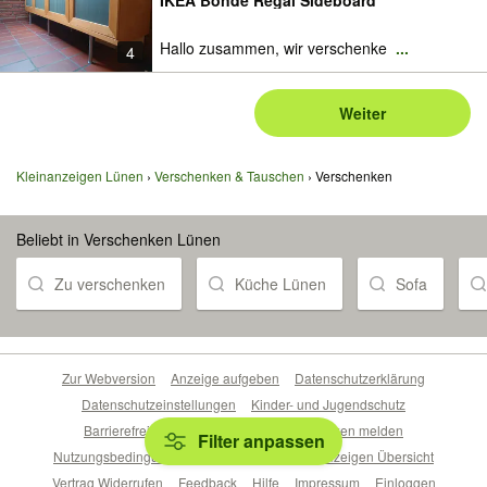
IKEA Bonde Regal Sideboard
Hallo zusammen, wir verschenke
...
4
Weiter
Kleinanzeigen Lünen
Verschenken & Tauschen
Verschenken
Beliebt in Verschenken Lünen
Zu verschenken
Küche Lünen
Sofa
Zur Webversion
Anzeige aufgeben
Datenschutzerklärung
Datenschutzeinstellungen
Kinder- und Jugendschutz
Barrierefreiheitserklärung
Sicherheitslücken melden
Filter anpassen
Nutzungsbedingungen
Beliebte Suchen
Anzeigen Übersicht
Vertrag Widerrufen
Feedback
Hilfe
Impressum
Einloggen