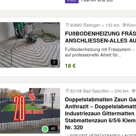
40880 Ratingen + 133 km
Komm
FUßBODENHEIZUNG FRÄ
ANSCHLIESSEN-ALLES AU
Fußbodenheizung mit Frässystem – E
auf professionelle Arbeit für...
7
18 €
32108 Bad Salzuflen + 200 km
Doppelstabmatten Zaun Ga
Anthrazit – Doppelstabmat
Industriezaun Gittermatte
Stabmattenzaun 6/5/6 Klem
Nr. 320
40