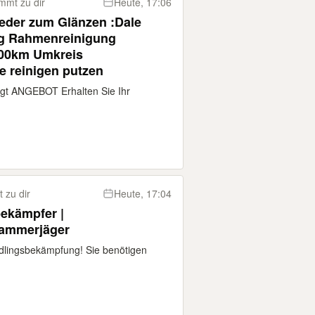
mmt zu dir
Heute, 17:06
ieder zum Glänzen :Dale
g Rahmenreinigung
200km Umkreis
e reinigen putzen
edigt ANGEBOT Erhalten Sie Ihr
 zu dir
Heute, 17:04
bekämpfer |
Kammerjäger
ädlingsbekämpfung! Sie benötigen