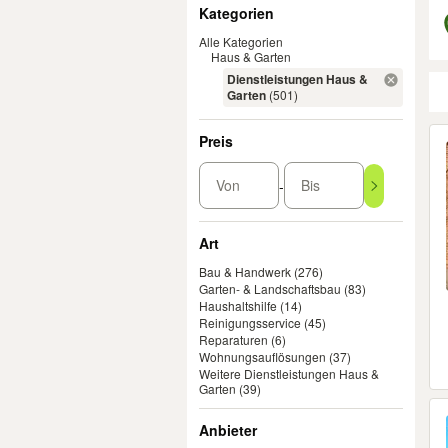
Filter
Kategorien
Alle Kategorien
Haus & Garten
Dienstleistungen Haus &
Garten
(501)
Er
Preis
Von
Bis
-
Art
Bau & Handwerk
(276)
Garten- & Landschaftsbau
(83)
Haushaltshilfe
(14)
Reinigungsservice
(45)
Reparaturen
(6)
Wohnungsauflösungen
(37)
Weitere Dienstleistungen Haus &
Garten
(39)
Anbieter