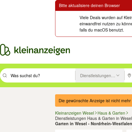
Bitte aktualisiere deinen Browser
Viele Deals wurden auf Klei
einwandfrei nutzen zu könne
falls du macOS benutzt.
Dienstleistungen Haus & Ga
Suchbegriff eingeben. Eingabetaste drücken um zu suchen, oder Vorsc
PLZ
Die gewünschte Anzeige ist nicht mehr 
Kleinanzeigen Wesel
Haus & Garten
Dienstleistungen Haus & Garten in Wesel
Garten in Wesel - Nordrhein-Westfale