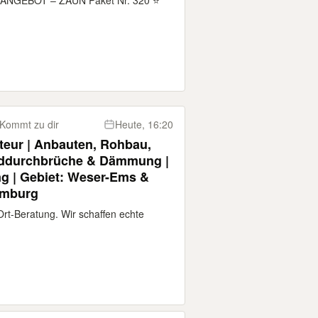
GEBOT – ZAUN Paket Nr. 320 ⭐
477 07 07 Direkt ab Zentrallager – Lagerverkauf mit sofortiger Abho
Kommt zu dir
Heute, 16:20
teur | Anbauten, Rohbau,
nddurchbrüche & Dämmung |
ng | Gebiet: Weser-Ems &
amburg
rt-Beratung. Wir schaffen echte