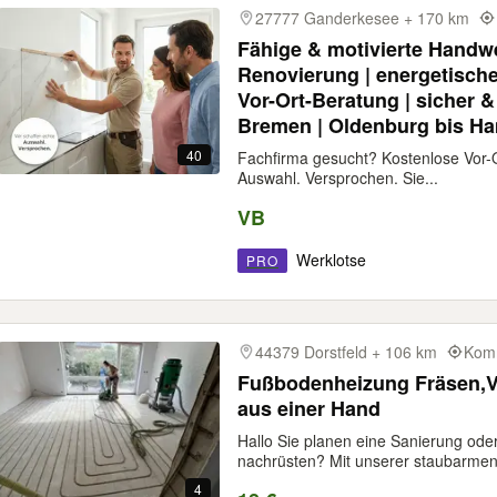
27777 Ganderkesee + 170 km
Fähige & motivierte Handw
Renovierung | energetische
Vor-Ort-Beratung | sicher &
Bremen | Oldenburg bis H
40
Fachfirma gesucht? Kostenlose Vor-O
Auswahl. Versprochen. Sie...
VB
Werklotse
PRO
44379 Dorstfeld + 106 km
Komm
Fußbodenheizung Fräsen,V
aus einer Hand
Hallo Sie planen eine Sanierung o
nachrüsten? Mit unserer staubarmen.
4