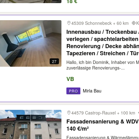
18 €
45309 Schonnebeck + 60 km
K
Innenausbau / Trockenbau 
verlegen / spachtelarbeiten
Renovierung / Decke abhäng
Tapezieren / Streichen / Tü
27
Hallo, ich bin Dominik, Inhaber von
zuverlässige Renovierungs-...
VB
Mirla Bau
PRO
44579 Castrop-Rauxel + 100 km
Fassadensanierung & WDV
140 €/m²
Fassadensanierung & Wärmedämmu