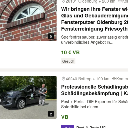
26131 Oldenburg + 200 km
Ko
Wir bringen Ihre Fenster w
Glas und Gebäudereinigun
Fensterputzer Oldenburg 
Fensterreinigung Friesoyth
5
Streifenfrei sauber, zuverlässig erl
unverbindliches Angebot in...
10 € VB
Gesuch
46240 Bottrop + 100 km
Kommt
Professionelle Schädlings
Schädlingsbekämpfung | 
Pest-x-Perts - DIE Experten für Sch
Soforthilfe bei einem...
2
VB
Pest-X-Perts UG
PRO