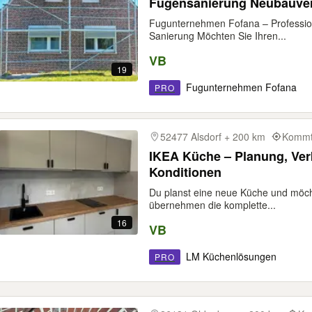
Fugensanierung Neubauve
Fugunternehmen Fofana – Professio
Sanierung Möchten Sie Ihren...
VB
19
Fugunternehmen Fofana
PRO
52477 Alsdorf + 200 km
Kommt 
IKEA Küche – Planung, Verk
Konditionen
Du planst eine neue Küche und möch
übernehmen die komplette...
16
VB
LM Küchenlösungen
PRO