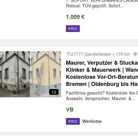
✅ SOFORT VERFÜGBARES LAGERAN
Robust. TÜV-geprüft. Sofort...
1.009 €
Zaunwelt WhatsApp +49 1516 
PRO
27777 Ganderkesee + 170 km
Maurer, Verputzer & Stucka
Klinker & Mauerwerk | Wa
Kostenlose Vor-Ort-Beratu
Bremen | Oldenburg bis H
12
Fachfirma gesucht? Kostenlose Vor-O
Auswahl. Versprochen. Maurer- &...
VB
Werklotse
PRO