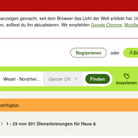
nanzeigen gemacht, seit dein Browser das Licht der Welt erblickt hat. U
n, solltest du ihn aktualisieren. Wir empfehlen
Google Chrome
,
Mozilla
Registrieren
oder
E
rten
Ganzer Ort
Finden
hläge mit den Pfeiltasten nach oben/unten durchsuchen und mit Einga
 oder Ort eingeben. Eingabetaste drücken um zu suchen, oder Vorschl
Inserieren
Suche im Umkreis des gewählten Orts oder PLZ
verfügbar.
1 - 25 von 501 Dienstleistungen für Haus &
n