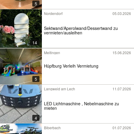
5
Nordendorf
05.03.2026
Sektwand/Aperolwand/Dessertwand zu
vermieten/ausleihen
14
Meitingen
15.06.2026
Hüpfburg Verleih Vermietung
5
Langweid am Lech
11.07.2026
LED Lichtmaschine , Nebelmaschine zu
mieten
4
Biberbach
01.07.2026