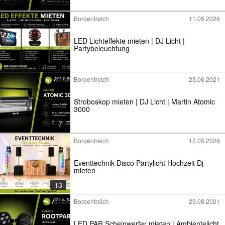
Borgentreich
11.05.2026
LED Lichteffekte mieten | DJ Licht |
Partybeleuchtung
Borgentreich
23.06.2021
Stroboskop mieten | DJ Licht | Martin Atomic
3000
7
Borgentreich
12.05.2026
Eventtechnik Disco Partylicht Hochzeit Dj
mieten
13
Borgentreich
29.08.2021
LED PAR Scheinwerfer mieten | Ambientelicht