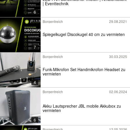
| Eventtechnik
6
Borgentreich
29.08.2021
Spiegelkugel Discokugel 40 cm zu vermieten
7
Borgentreich
30.03.2025
Funk-Mikrofon Set Handmikrofon Headset zu
vermieten
4
Borgentreich
02.06.2024
Akku Lautsprecher JBL mobile Akkubox zu
vermieten
6
Borgentreich
12.05.2026