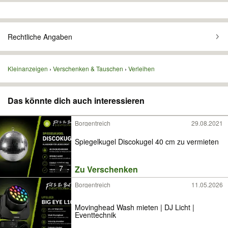
Rechtliche Angaben
Kleinanzeigen
Verschenken & Tauschen
Verleihen
Das könnte dich auch interessieren
Borgentreich
29.08.2021
Spiegelkugel Discokugel 40 cm zu vermieten
7
Zu Verschenken
Borgentreich
11.05.2026
Movinghead Wash mieten | DJ Licht |
Eventtechnik