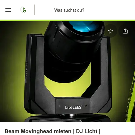
Start
Merkliste
Nachrichten
Anzeige aufgeben
Beam Movinghead mieten | DJ Licht |